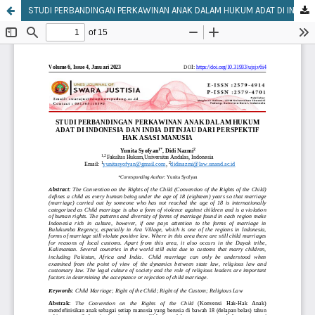
STUDI PERBANDINGAN PERKAWINAN ANAK DALAM HUKUM ADAT DI INDONESIA DAN INDIA DITINJAU DARI PERSPEKTIF HAK ASASI MANUSIA