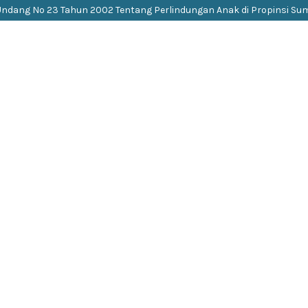
dang No 23 Tahun 2002 Tentang Perlindungan Anak di Propinsi Su