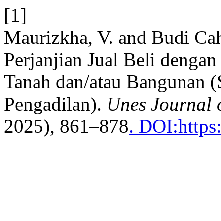
[1]
Maurizkha, V. and Budi Cah
Perjanjian Jual Beli deng
Tanah dan/atau Bangunan (
Pengadilan).
Unes Journal o
2025), 861–878
. DOI:https