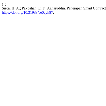
(1)
Sisca, H. A.; Pakpahan, E. F.; Azharuddin. Penerapan Smart Contra
https://doi.org/10.31933/ce0cyh87
.