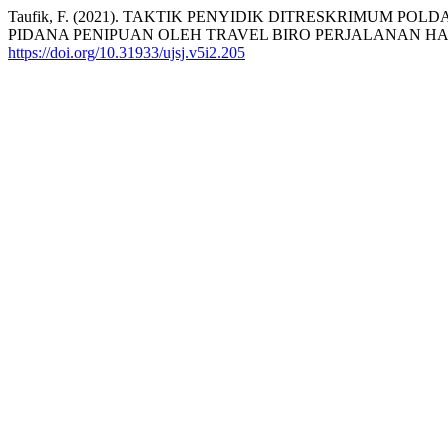
Taufik, F. (2021). TAKTIK PENYIDIK DITRESKRIMUM
PIDANA PENIPUAN OLEH TRAVEL BIRO PERJALANAN H
https://doi.org/10.31933/ujsj.v5i2.205