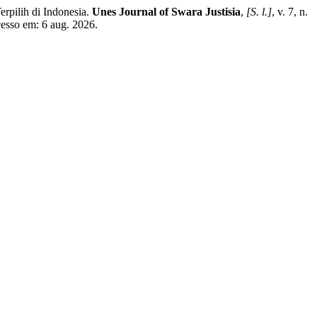
pilih di Indonesia.
Unes Journal of Swara Justisia
,
[S. l.]
, v. 7, n.
cesso em: 6 aug. 2026.