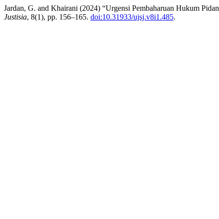
Jardan, G. and Khairani (2024) “Urgensi Pembaharuan Hukum Pidana 
Justisia
, 8(1), pp. 156–165.
doi:10.31933/ujsj.v8i1.485
.