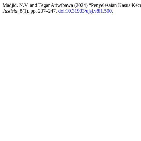
Madjid, N.V. and Tegar Ariwibawa (2024) “Penyelesaian Kasus Kece
Justisia
, 8(1), pp. 237–247.
doi:10.31933/ujsj.v8i1.500
.