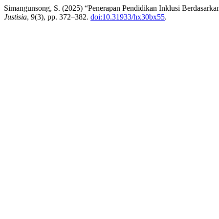
Simangunsong, S. (2025) “Penerapan Pendidikan Inklusi Berdasark
Justisia
, 9(3), pp. 372–382.
doi:10.31933/hx30bx55
.