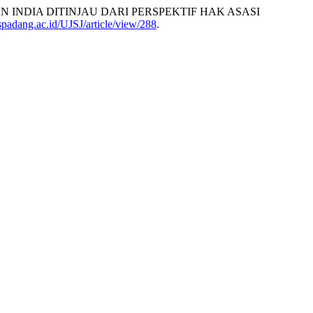
AN INDIA DITINJAU DARI PERSPEKTIF HAK ASASI
spadang.ac.id/UJSJ/article/view/288
.