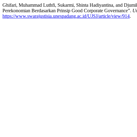
Ghifari, Muhammad Luthfi, Sukarmi, Shinta Hadiyantina, and Djum
Perekonomian Berdasarkan Prinsip Good Corporate Governance”.
Un
https://www.swarajustisia.unespadang.ac.id/UJSJ/article/view/914
.