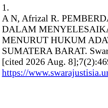
1.
A N, Afrizal R. PEMB
DALAM MENYELESAIK
MENURUT HUKUM ADAT
SUMATERA BARAT. Swara Jus
[cited 2026 Aug. 8];7(2):46
https://www.swarajustisia.u