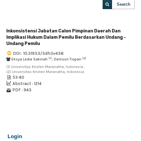
Search
Inkonsistensi Jabatan Calon Pimpinan Daerah Dan
Implikasi Hukum Dalam Pemilu Berdasarkan Undang -
Undang Pemilu
DOI : 10.31933/3dh3v438
(1)
(2)
Eksya Ledia Sakinah
, Demson Tiopan
(1) Universitas Kristen Maranatha, Indonesia ,
(2) Universitas Kristen Maranatha, Indonesia
53-60
Abstract : 1214
PDF : 943
1 - 1 of 1 items
Login