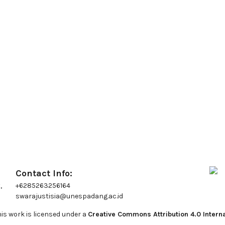
Contact Info:
,
+6285263256164
swarajustisia@unespadang.ac.id
is work is licensed under a
Creative Commons Attribution 4.0 Interna