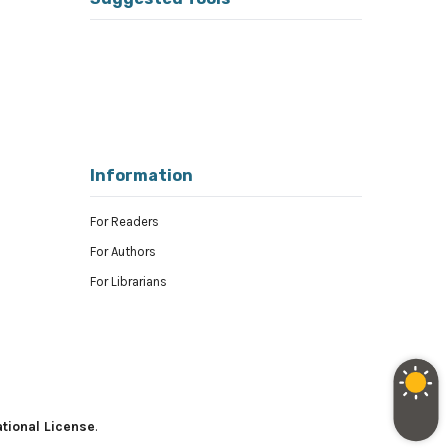
Information
For Readers
For Authors
For Librarians
tional License
.