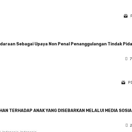
ndaraan Sebagai Upaya Non Penal Penanggulangan Tindak Pid
7
PD
AN TERHADAP ANAK YANG DISEBARKAN MELALUI MEDIA SOSIA
2
, Indonesia, Indonesia ,