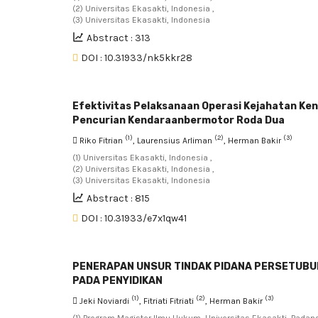
(2) Universitas Ekasakti, Indonesia ,
(3) Universitas Ekasakti, Indonesia
Abstract : 313
DOI : 10.31933/nk5kkr28
Efektivitas Pelaksanaan Operasi Kejahatan Ke
Pencurian Kendaraanbermotor Roda Dua
(1)
(2)
(3)
Riko Fitrian
, Laurensius Arliman
, Herman Bakir
(1) Universitas Ekasakti, Indonesia ,
(2) Universitas Ekasakti, Indonesia ,
(3) Universitas Ekasakti, Indonesia
Abstract : 815
DOI : 10.31933/e7x1qw41
PENERAPAN UNSUR TINDAK PIDANA PERSETUBUH
PADA PENYIDIKAN
(1)
(2)
(3)
Jeki Noviardi
, Fitriati Fitriati
, Herman Bakir
(1) Program Magister Ilmu Hukum, Universitas Ekasakti, Padang