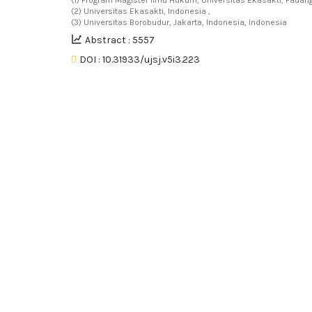
(2) Universitas Ekasakti, Indonesia ,
(3) Universitas Borobudur, Jakarta, Indonesia, Indonesia
Abstract : 5557
DOI : 10.31933/ujsj.v5i3.223