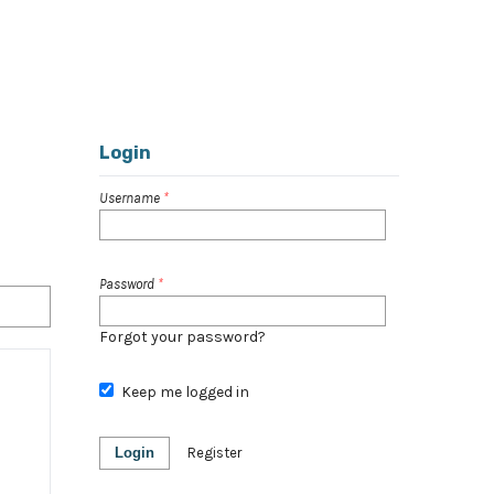
Register
Login
Login
Username
*
Password
*
Forgot your password?
Keep me logged in
Login
Register