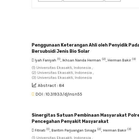
Penggunaan Keterangan Ahli oleh Penyidik Pa
Bersubsidi Jenis Bio Solar
(1)
(2)
(3)
Iyah Faniyah
, Ikhsan Nanda Herman
, Herman Bakir
(1) Universitas Ekasakti, Indonesia ,
(2) Universitas Ekasakti, Indonesia ,
(3) Universitas Ekasakti, Indonesia
Abstract : 84
DOI : 10.31933/dj1nsn55
Sinergitas Satuan Pembinaan Masyarakat Polr
Pencegahan Penyakit Masyarakat
(1)
(2)
(3)
Fitriati
, Baritim Parjuangan Sinaga
, Herman Bakir
(1) Universitas Ekasakti, Indonesia ,