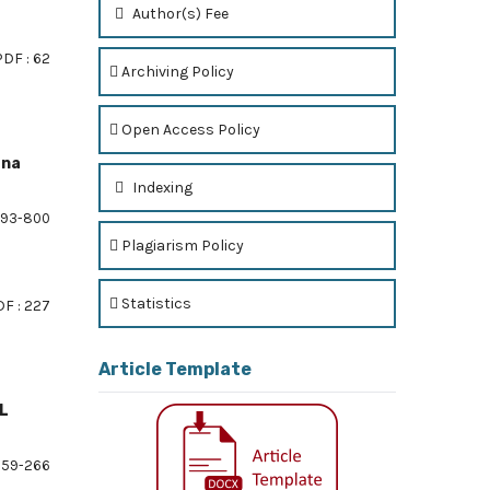
Author(s) Fee
PDF : 62
Archiving Policy
Open Access Policy
ana
Indexing
93-800
Plagiarism Policy
Statistics
F : 227
Article Template
L
59-266