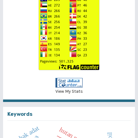
View My Stats
Keywords
hak adat
hutan nagari