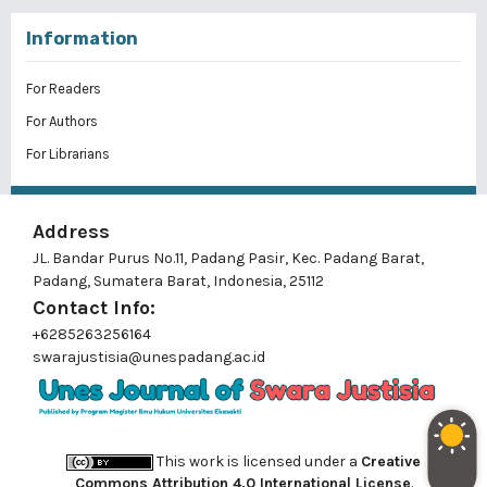
Information
For Readers
For Authors
For Librarians
Address
JL. Bandar Purus No.11, Padang Pasir, Kec. Padang Barat,
Padang, Sumatera Barat, Indonesia, 25112
Contact Info:
+6285263256164
swarajustisia@unespadang.ac.id
This work is licensed under a
Creative
Commons Attribution 4.0 International License
.