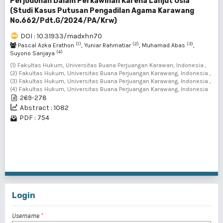
Perjodohan Dalam Perkawinan Karena Lanjut Usia
(Studi Kasus Putusan Pengadilan Agama Karawang
No.662/Pdt.G/2024/PA/Krw)
DOI : 10.31933/madxhn70
(1)
(2)
(3)
Pascal Azka Erathon
, Yuniar Rahmatiar
, Muhamad Abas
,
(4)
Suyono Sanjaya
(1) Fakultas Hukum, Universitas Buana Perjuangan Karawan, Indonesia ,
(2) Fakultas Hukum, Universitas Buana Perjuangan Karawang, Indonesia ,
(3) Fakultas Hukum, Universitas Buana Perjuangan Karawang, Indonesia ,
(4) Fakultas Hukum, Universitas Buana Perjuangan Karawang, Indonesia
269-278
Abstract : 1082
PDF : 754
1 - 2 of 2 items
Login
Username
*