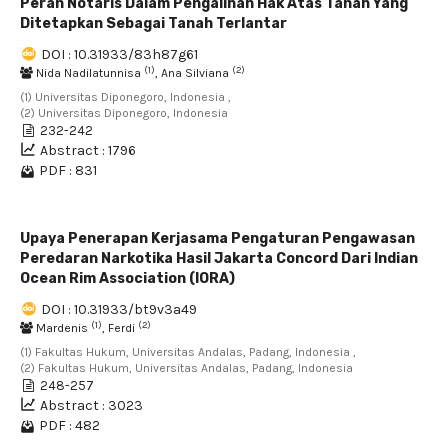
Peran Notaris Dalam Pengalihan Hak Atas Tanah Yang
Ditetapkan Sebagai Tanah Terlantar
DOI : 10.31933/83h87g61
(1)
(2)
Nida Nadilatunnisa
, Ana Silviana
(1) Universitas Diponegoro, Indonesia ,
(2) Universitas Diponegoro, Indonesia
232-242
Abstract : 1796
PDF : 831
Upaya Penerapan Kerjasama Pengaturan Pengawasan
Peredaran Narkotika Hasil Jakarta Concord Dari Indian
Ocean Rim Association (IORA)
DOI : 10.31933/bt9v3a49
(1)
(2)
Mardenis
, Ferdi
(1) Fakultas Hukum, Universitas Andalas, Padang, Indonesia ,
(2) Fakultas Hukum, Universitas Andalas, Padang, Indonesia
248-257
Abstract : 3023
PDF : 482