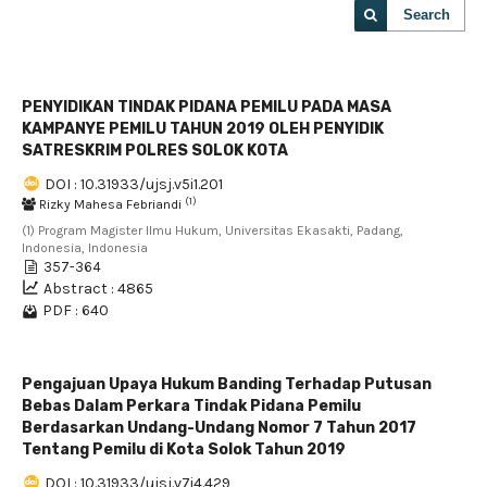
Search
PENYIDIKAN TINDAK PIDANA PEMILU PADA MASA
KAMPANYE PEMILU TAHUN 2019 OLEH PENYIDIK
SATRESKRIM POLRES SOLOK KOTA
DOI : 10.31933/ujsj.v5i1.201
(1)
Rizky Mahesa Febriandi
(1) Program Magister Ilmu Hukum, Universitas Ekasakti, Padang,
Indonesia, Indonesia
357-364
Abstract : 4865
PDF : 640
Pengajuan Upaya Hukum Banding Terhadap Putusan
Bebas Dalam Perkara Tindak Pidana Pemilu
Berdasarkan Undang-Undang Nomor 7 Tahun 2017
Tentang Pemilu di Kota Solok Tahun 2019
DOI : 10.31933/ujsj.v7i4.429