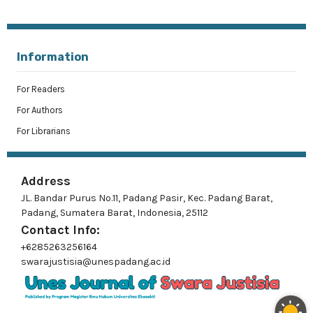
Information
For Readers
For Authors
For Librarians
Address
JL. Bandar Purus No.11, Padang Pasir, Kec. Padang Barat,
Padang, Sumatera Barat, Indonesia, 25112
Contact Info:
+6285263256164
swarajustisia@unespadang.ac.id