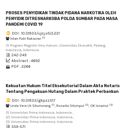
PROSES PENYIDIKAN TINDAK PIDANA NARKOTIKA OLEH
PENYIDIK DITRESNARKOBA POLDA SUMBAR PADA MASA
PANDEMI COVID 19
DOI : 10.31933/ujsj.v5i3.221
(1)
Intan Putri Rakasiwi
(1) Program Magister Ilmu Hukum, Universitas Ekasakti, Padang,
Indonesia, Indonesia
242-249
Abstract : 4692
PDF : 2266
Kekuatan Hukum Titel Eksekutorial Dalam Akta Notaris
Tentang Pengakuan Hutang Dalam Praktek Perbankan
DOI : 10.31933/gkpzz317
(1)
(2)
(3)
Linda Vera Uli Situmorang
, Roswita Sitompul
, OK Isnainul
(1) Univeristas Prima Indonesia, Indonesia ,
(2) Universitas Prima Indonesia, Indonesia ,
(3) Universitas Prima Indonesia, Indonesia
559-571