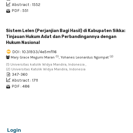
Abstract : 1552
PDF : 551
Sistem Lelen (Perjanjian Bagi Hasil) di Kabupaten Sikka:
Tinjauan Hukum Adat dan Perbandingannya dengan
Hukum Nasional
DOI : 10.31933/4e5mf116
(1)
(2)
Mary Grace Megumi Maran
, Yohanes Leonardus Ngompat
(1) Universitas katolik Widya Mandira, Indonesia ,
(2) Universitas Katolik Widya Mandira, Indonesia
347-360
Abstract : 1711
PDF : 486
1 - 8 of 8 items
Login