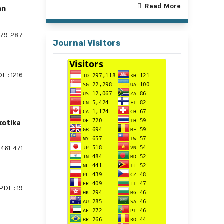
Read More
an
79-287
Journal Visitors
F : 1216
kotika
461-471
PDF : 19