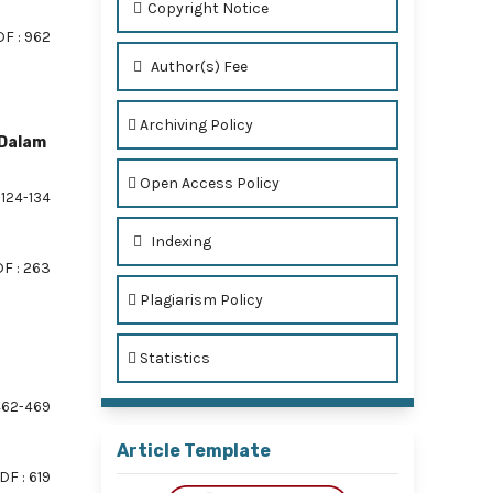
Copyright Notice
F : 962
Author(s) Fee
Archiving Policy
 Dalam
Open Access Policy
124-134
Indexing
F : 263
Plagiarism Policy
Statistics
62-469
Article Template
DF : 619