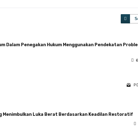
S
 Umum Dalam Penegakan Hukum Menggunakan Pendekatan Probl
6
PD
ng Menimbulkan Luka Berat Berdasarkan Keadilan Restoratif