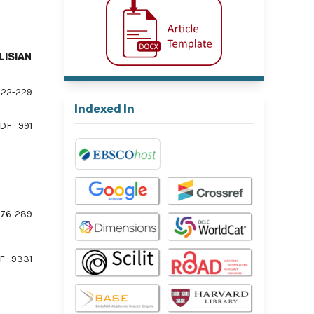
LISIAN
22-229
Indexed In
DF : 991
76-289
 : 9331