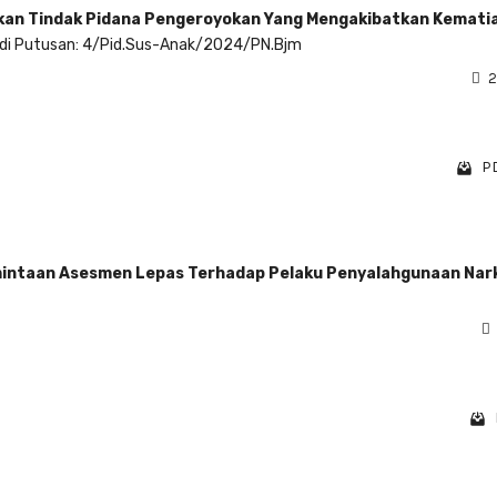
kukan Tindak Pidana Pengeroyokan Yang Mengakibatkan Kemati
udi Putusan: 4/Pid.Sus-Anak/2024/PN.Bjm
2
PD
intaan Asesmen Lepas Terhadap Pelaku Penyalahgunaan Nar