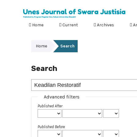
Home
Current
Archives
A
Home
Search
Search
Advanced filters
Published After
Published Before