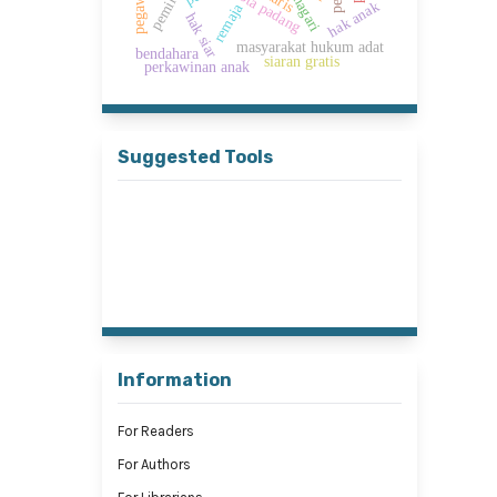
kota padang
hak anak
remaja
hak siar
masyarakat hukum adat
bendahara
siaran gratis
perkawinan anak
Suggested Tools
Information
For Readers
For Authors