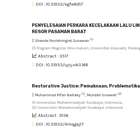
DOI : 10.31933/egfw8d17
PENYELESAIAN PERKARA KECELAKAAN LALU LINT
RESOR PASAMAN BARAT
(1)
Ghanda Novidiningrat Gunawan
(1) Program Magister Ilmu Hukum, Universitas Ekasakti, Padang
Abstract : 3517
DOI : 10.31933/ujsj.v4i3.166
Restorative Justice: Pemaknaan, Problematika
(1)
(2)
Muhammad Rif'an Baihaky
, Muridah Isnawati
(1) Universitas Muhammadiyah Surabaya, Indonesia ,
(2) Universitas Muhammadiyah Surabaya, Indonesia
Abstract : 9136
DOI : 10.31933/4mqgaj17