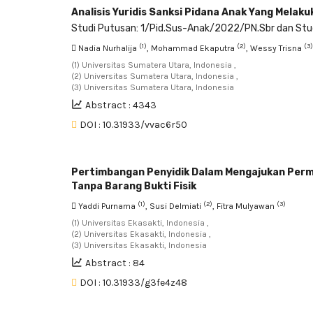
Analisis Yuridis Sanksi Pidana Anak Yang Mela
Studi Putusan: 1/Pid.Sus-Anak/2022/PN.Sbr dan St
(1)
(2)
(3)
Nadia Nurhalija
, Mohammad Ekaputra
, Wessy Trisna
(1) Universitas Sumatera Utara, Indonesia ,
(2) Universitas Sumatera Utara, Indonesia ,
(3) Universitas Sumatera Utara, Indonesia
Abstract : 4343
DOI : 10.31933/vvac6r50
Pertimbangan Penyidik Dalam Mengajukan Perm
Tanpa Barang Bukti Fisik
(1)
(2)
(3)
Yaddi Purnama
, Susi Delmiati
, Fitra Mulyawan
(1) Universitas Ekasakti, Indonesia ,
(2) Universitas Ekasakti, Indonesia ,
(3) Universitas Ekasakti, Indonesia
Abstract : 84
DOI : 10.31933/g3fe4z48