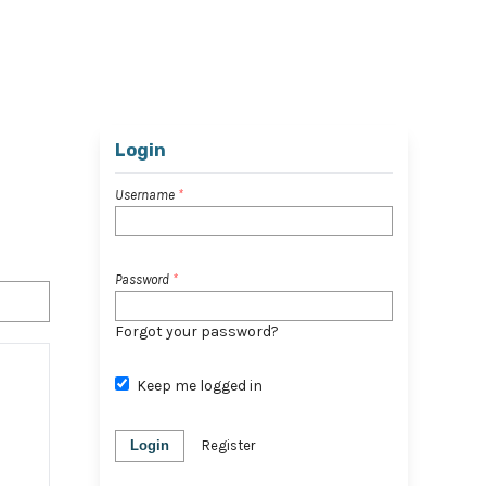
Register
Login
Login
Username
*
Password
*
Forgot your password?
Keep me logged in
Login
Register