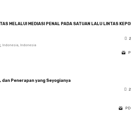
AS MELALUI MEDIASI PENAL PADA SATUAN LALU LINTAS KEPO
2
, Indonesia, Indonesia
P
, dan Penerapan yang Seyogianya
2
PDF