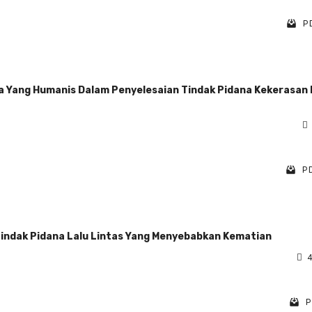
PD
a Yang Humanis Dalam Penyelesaian Tindak Pidana Kekerasan
PD
indak Pidana Lalu Lintas Yang Menyebabkan Kematian
4
P