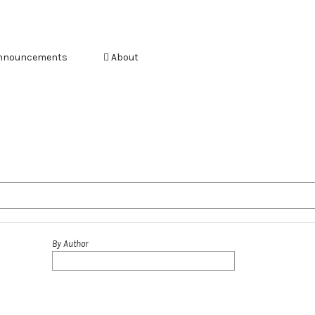
nnouncements
About
By Author