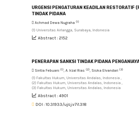
URGENSI PENGATURAN KEADILAN RESTORATIF (
TINDAK PIDANA
(1)
Achmad Dewa Nugraha
(1) Universitas Airlangga, Surabaya, Indonesia
Abstract : 2152
PENERAPAN SANKSI TINDAK PIDANA PENGANIAY
(1)
(2)
(3)
Sintia Febuani
, A. Irzal Rias
, Siska Elvandari
(1) Fakultas Hukum, Universitas Andalas, Indonesia ,
(2) Fakultas Hukum, Universitas Andalas, Indonesia ,
(3) Fakultas Hukum, Universitas Andalas, Indonesia
Abstract : 4901
DOI : 10.31933/ujsj.v7i1.318