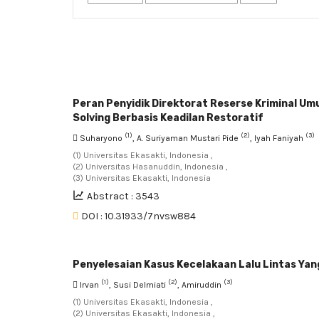
Peran Penyidik Direktorat Reserse Kriminal
Solving Berbasis Keadilan Restoratif
(1)
(2)
(3)
Suharyono
, A. Suriyaman Mustari Pide
, Iyah Faniyah
(1) Universitas Ekasakti, Indonesia ,
(2) Universitas Hasanuddin, Indonesia ,
(3) Universitas Ekasakti, Indonesia
Abstract : 3543
DOI : 10.31933/7nvsw884
Penyelesaian Kasus Kecelakaan Lalu Lintas Ya
(1)
(2)
(3)
Irvan
, Susi Delmiati
, Amiruddin
(1) Universitas Ekasakti, Indonesia ,
(2) Universitas Ekasakti, Indonesia ,