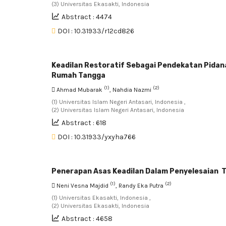
(3) Universitas Ekasakti, Indonesia
Abstract : 4474
DOI : 10.31933/r12cd826
Keadilan Restoratif Sebagai Pendekatan Pidan
Rumah Tangga
(1)
(2)
Ahmad Mubarak
, Nahdia Nazmi
(1) Universitas Islam Negeri Antasari, Indonesia ,
(2) Universitas Islam Negeri Antasari, Indonesia
Abstract : 618
DOI : 10.31933/yxyha766
Penerapan Asas Keadilan Dalam Penyelesaian T
(1)
(2)
Neni Vesna Majdid
, Randy Eka Putra
(1) Universitas Ekasakti, Indonesia ,
(2) Universitas Ekasakti, Indonesia
Abstract : 4658