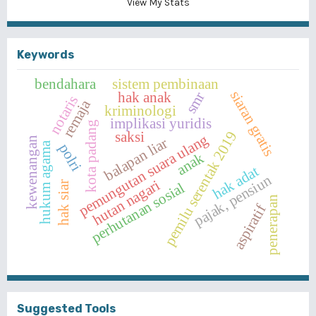
View My Stats
Keywords
bendahara
sistem pembinaan
siaran gratis
hak anak
smr
notaris
remaja
kriminologi
implikasi yuridis
kota padang
pemilu serentak 2019
saksi
pemungutan suara ulang
balapan liar
kewenangan
hukum agama
polri
anak
hak adat
pajak, pensiun
hutan nagari
hak siar
perhutanan sosial
penerapan
aspiratif
Suggested Tools