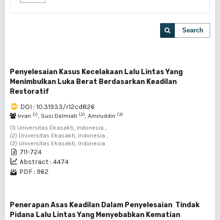
Search
Penyelesaian Kasus Kecelakaan Lalu Lintas Yang
Menimbulkan Luka Berat Berdasarkan Keadilan
Restoratif
DOI : 10.31933/r12cd826
(1)
(2)
(3)
Irvan
, Susi Delmiati
, Amiruddin
(1) Universitas Ekasakti, Indonesia ,
(2) Universitas Ekasakti, Indonesia ,
(3) Universitas Ekasakti, Indonesia
711-724
Abstract : 4474
PDF : 962
Penerapan Asas Keadilan Dalam Penyelesaian Tindak
Pidana Lalu Lintas Yang Menyebabkan Kematian