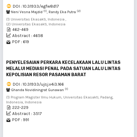
DOI : 10.31933/egfw8d17
(1)
(2)
Neni Vesna Majdid
, Randy Eka Putra
(1) Universitas Ekasakti, Indonesia ,
(2) Universitas Ekasakti, Indonesia
462-469
Abstract : 4658
PDF : 619
PENYELESAIAN PERKARA KECELAKAAN LALU LINTAS
MELALUI MEDIASI PENAL PADA SATUAN LALU LINTAS
KEPOLISIAN RESOR PASAMAN BARAT
DOI : 10.31933/ujsj.v4i3.166
(1)
Ghanda Novidiningrat Gunawan
(1) Program Magister Ilmu Hukum, Universitas Ekasakti, Padang,
Indonesia, Indonesia
222-229
Abstract : 3517
PDF : 991