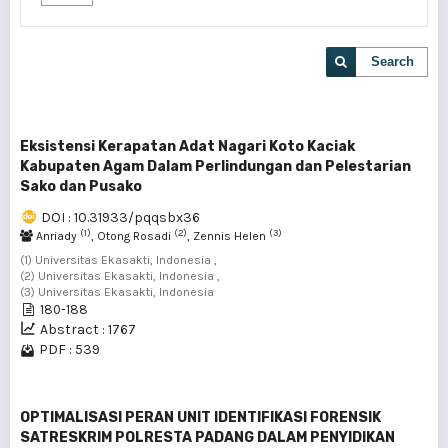
Search
Eksistensi Kerapatan Adat Nagari Koto Kaciak
Kabupaten Agam Dalam Perlindungan dan Pelestarian
Sako dan Pusako
DOI : 10.31933/pqqsbx36
(1)
(2)
(3)
Anriady
, Otong Rosadi
, Zennis Helen
(1) Universitas Ekasakti, Indonesia ,
(2) Universitas Ekasakti, Indonesia ,
(3) Universitas Ekasakti, Indonesia
180-188
Abstract : 1767
PDF : 539
OPTIMALISASI PERAN UNIT IDENTIFIKASI FORENSIK
SATRESKRIM POLRESTA PADANG DALAM PENYIDIKAN