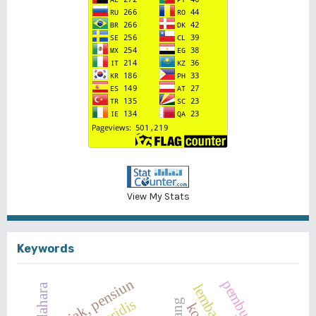
View My Stats
Keywords
pajak, pensiun
bendahara