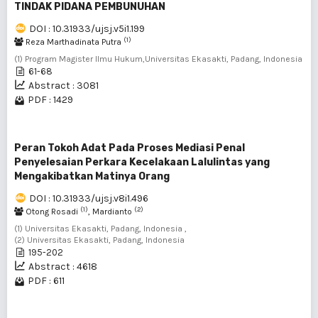
TINDAK PIDANA PEMBUNUHAN
DOI : 10.31933/ujsj.v5i1.199
(1)
Reza Marthadinata Putra
(1) Program Magister Ilmu Hukum,Universitas Ekasakti, Padang, Indonesia
61-68
Abstract : 3081
PDF : 1429
Peran Tokoh Adat Pada Proses Mediasi Penal
Penyelesaian Perkara Kecelakaan Lalulintas yang
Mengakibatkan Matinya Orang
DOI : 10.31933/ujsj.v8i1.496
(1)
(2)
Otong Rosadi
, Mardianto
(1) Universitas Ekasakti, Padang, Indonesia ,
(2) Universitas Ekasakti, Padang, Indonesia
195-202
Abstract : 4618
PDF : 611