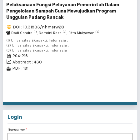
Pelaksanaan Fungsi Pelayanan Pemerintah Dalam
Pengelolaan Sampah Guna Mewujudkan Program
Unggulan Padang Rancak
DOI : 10.31933/nhmerw28
(1)
(2)
(3)
Dodi Candra
, Darmini Roza
, Fitra Mulyawan
(1) Universitas Ekasakti, Indonesia ,
(2) Universitas Ekasakti, Indonesia ,
(3) Universitas Ekasakti, Indonesia
204-216
Abstract : 430
PDF : 191
21 - 24 of 24 items
<<
<
1
2
3
Login
Username
*