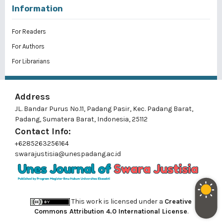
Information
For Readers
For Authors
For Librarians
Address
JL. Bandar Purus No.11, Padang Pasir, Kec. Padang Barat,
Padang, Sumatera Barat, Indonesia, 25112
Contact Info:
+6285263256164
swarajustisia@unespadang.ac.id
This work is licensed under a
Creative
Commons Attribution 4.0 International License
.