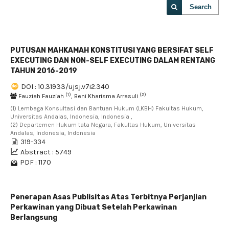
Search
PUTUSAN MAHKAMAH KONSTITUSI YANG BERSIFAT SELF
EXECUTING DAN NON-SELF EXECUTING DALAM RENTANG
TAHUN 2016-2019
DOI : 10.31933/ujsj.v7i2.340
(1)
(2)
Fauziah Fauziah
, Beni Kharisma Arrasuli
(1) Lembaga Konsultasi dan Bantuan Hukum (LKBH) Fakultas Hukum,
Universitas Andalas, Indonesia, Indonesia ,
(2) Departemen Hukum tata Negara, Fakultas Hukum, Universitas
Andalas, Indonesia, Indonesia
319-334
Abstract : 5749
PDF : 1170
Penerapan Asas Publisitas Atas Terbitnya Perjanjian
Perkawinan yang Dibuat Setelah Perkawinan
Berlangsung