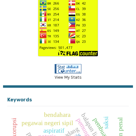
View My Stats
Keywords
bendahara
balapan liar
saksi
pembuatan akta
pegawai negeri sipil
aspiratif