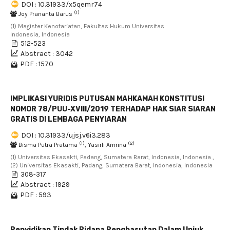
DOI : 10.31933/x5qemr74
(1)
Joy Prananta Barus
(1) Magister Kenotariatan, Fakultas Hukum Universitas
Indonesia, Indonesia
512-523
Abstract : 3042
PDF : 1570
IMPLIKASI YURIDIS PUTUSAN MAHKAMAH KONSTITUSI
NOMOR 78/PUU-XVIII/2019 TERHADAP HAK SIAR SIARAN
GRATIS DI LEMBAGA PENYIARAN
DOI : 10.31933/ujsj.v6i3.283
(1)
(2)
Bisma Putra Pratama
, Yasirli Amrina
(1) Universitas Ekasakti, Padang, Sumatera Barat, Indonesia, Indonesia ,
(2) Universitas Ekasakti, Padang, Sumatera Barat, Indonesia, Indonesia
308-317
Abstract : 1929
PDF : 593
Penyidikan Tindak Pidana Penghasutan Dalam Unjuk