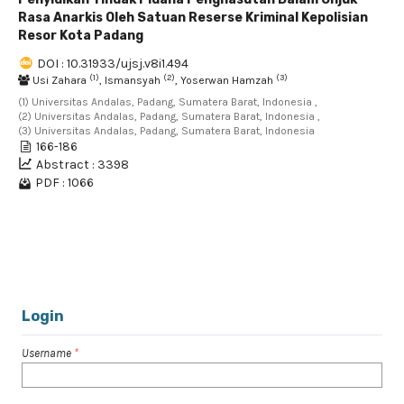
Rasa Anarkis Oleh Satuan Reserse Kriminal Kepolisian
Resor Kota Padang
DOI : 10.31933/ujsj.v8i1.494
(1)
(2)
(3)
Usi Zahara
, Ismansyah
, Yoserwan Hamzah
(1) Universitas Andalas, Padang, Sumatera Barat, Indonesia ,
(2) Universitas Andalas, Padang, Sumatera Barat, Indonesia ,
(3) Universitas Andalas, Padang, Sumatera Barat, Indonesia
166-186
Abstract : 3398
PDF : 1066
11 - 14 of 14 items
<<
<
1
2
Login
Username
*