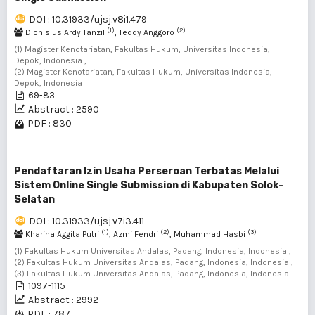
DOI : 10.31933/ujsj.v8i1.479
(1)
(2)
Dionisius Ardy Tanzil
, Teddy Anggoro
(1) Magister Kenotariatan, Fakultas Hukum, Universitas Indonesia,
Depok, Indonesia ,
(2) Magister Kenotariatan, Fakultas Hukum, Universitas Indonesia,
Depok, Indonesia
69-83
Abstract : 2590
PDF : 830
Pendaftaran Izin Usaha Perseroan Terbatas Melalui
Sistem Online Single Submission di Kabupaten Solok-
Selatan
DOI : 10.31933/ujsj.v7i3.411
(1)
(2)
(3)
Kharina Aggita Putri
, Azmi Fendri
, Muhammad Hasbi
(1) Fakultas Hukum Universitas Andalas, Padang, Indonesia, Indonesia ,
(2) Fakultas Hukum Universitas Andalas, Padang, Indonesia, Indonesia ,
(3) Fakultas Hukum Universitas Andalas, Padang, Indonesia, Indonesia
1097-1115
Abstract : 2992
PDF : 787