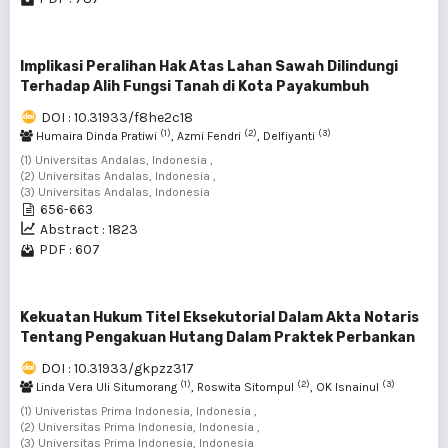
Implikasi Peralihan Hak Atas Lahan Sawah Dilindungi
Terhadap Alih Fungsi Tanah di Kota Payakumbuh
DOI : 10.31933/f8he2c18
(1)
(2)
(3)
Humaira Dinda Pratiwi
, Azmi Fendri
, Delfiyanti
(1) Universitas Andalas, Indonesia ,
(2) Universitas Andalas, Indonesia ,
(3) Universitas Andalas, Indonesia
656-663
Abstract : 1823
PDF : 607
Kekuatan Hukum Titel Eksekutorial Dalam Akta Notaris
Tentang Pengakuan Hutang Dalam Praktek Perbankan
DOI : 10.31933/gkpzz317
(1)
(2)
(3)
Linda Vera Uli Situmorang
, Roswita Sitompul
, OK Isnainul
(1) Univeristas Prima Indonesia, Indonesia ,
(2) Universitas Prima Indonesia, Indonesia ,
(3) Universitas Prima Indonesia, Indonesia