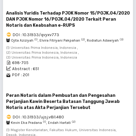
Analisis Yuridis Terhadap PJOK Nomor 15/POJK.04/2020
DAN PJOK Nomor 16/POJK.04/2020 Terkait Peran
Notaris dan Keabsahan e-RUPS
DOI : 10.31933/qvyxv773
(1)
(2)
(3)
Ojita Aziziyah
, Elvira Fitriyani Pakpahan
, Rodiatun Adawiyah
(1) Universitas Prima Indonesia, Indonesia ,
(2) Universitas Prima Indonesia, Indonesia ,
(3) Universitas Prima Indonesia, Indonesia
698-705
Abstract : 651
PDF : 201
Peran Notaris dalam Pembuatan dan Pengesahan
Perjanjian Kawin Beserta Batasan Tanggung Jawab
Notaris atas Akta Perjanjian Tersebut
DOI : 10.31933/ujsj.v8i1.480
(1)
(2)
Kevin Eka Pradana
, Endah Hartati
(1) Magister Kenotariatan, Fakultas Hukum, Universitas Indonesia,
Depok, Indonesia ,