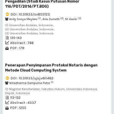
Pengadilan (Studi Kasus Putusan Nomor
116/PDT/2016/PT.BDG)
DOI : 10.31933/sv855f23
(1)
(2)
(3)
Andy Sonya Meylani
, Aria Zurnetti
, M. Hasbi
(1) Universitas Andalas, Indonesia ,
(2) Universitas Andalas, Indonesia ,
(3) Universitas Andalas, Indonesia
135-143
Abstract : 766
PDF : 178
Penerapan Penyimpanan Protokol Notaris dengan
Metode Cloud Computing System
DOI : 10.31933/ujsj.v8i1.482
(1)
Wiradharma Sampurna Putra
(1) Magister Kenotariatan, Fakultas Hukum, Universitas Indonesia,
Depok, Indonesia
113-132
Abstract : 4337
PDF : 1255