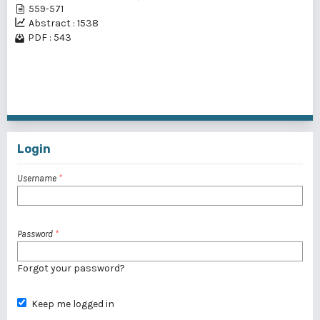
559-571
Abstract : 1538
PDF : 543
21 - 30 of 35 items
<<
<
1
2
3
4
>
>>
Login
Username
*
Password
*
Forgot your password?
Keep me logged in