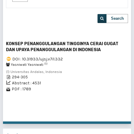
Search
KONSEP PENANGGULANGAN TINGGINYA CERAI GUGAT
DAN UPAYA PENANGGULANGAN DI INDONESIA
DOI : 10.31933/ujsj.v7i1.332
(1)
Yasniwati Yasniwati
(1) Universitas Andalas, Indonesia
294-305
Abstract : 4531
PDF : 1789
1 - 1 of 1 items