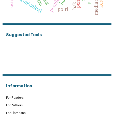
hak anak
media siber
kriminologi
polri
Suggested Tools
Information
For Readers
For Authors
For Librarians