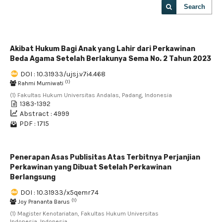
Search
Akibat Hukum Bagi Anak yang Lahir dari Perkawinan
Beda Agama Setelah Berlakunya Sema No. 2 Tahun 2023
DOI : 10.31933/ujsj.v7i4.468
(1)
Rahmi Murniwati
(1) Fakultas Hukum Universitas Andalas, Padang, Indonesia
1383-1392
Abstract : 4999
PDF : 1715
Penerapan Asas Publisitas Atas Terbitnya Perjanjian
Perkawinan yang Dibuat Setelah Perkawinan
Berlangsung
DOI : 10.31933/x5qemr74
(1)
Joy Prananta Barus
(1) Magister Kenotariatan, Fakultas Hukum Universitas
Indonesia, Indonesia