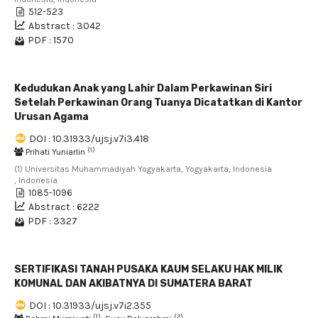
512-523
Abstract : 3042
PDF : 1570
Kedudukan Anak yang Lahir Dalam Perkawinan Siri
Setelah Perkawinan Orang Tuanya Dicatatkan di Kantor
Urusan Agama
DOI : 10.31933/ujsj.v7i3.418
(1)
Prihati Yuniarlin
(1) Universitas Muhammadiyah Yogyakarta, Yogyakarta, Indonesia
, Indonesia
1085-1096
Abstract : 6222
PDF : 3327
SERTIFIKASI TANAH PUSAKA KAUM SELAKU HAK MILIK
KOMUNAL DAN AKIBATNYA DI SUMATERA BARAT
DOI : 10.31933/ujsj.v7i2.355
(1)
(2)