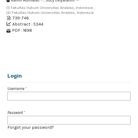
Rahmi Murniwati
, Sucy Delyarahmi
(1) Fakultas Hukum Universitas Andalas, Indonesia ,
(2) Fakultas Hukum Universitas Andalas, Indonesia
739-748
Abstract : 5344
PDF : 1698
1 - 4 of 4 items
Login
Username
*
Password
*
Forgot your password?