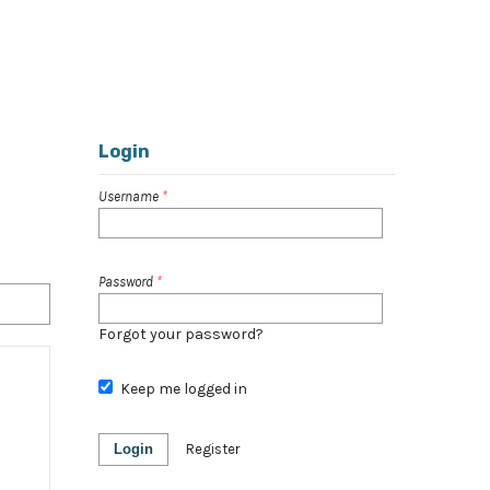
Register
Login
Login
Username
*
Password
*
Forgot your password?
Keep me logged in
Login
Register