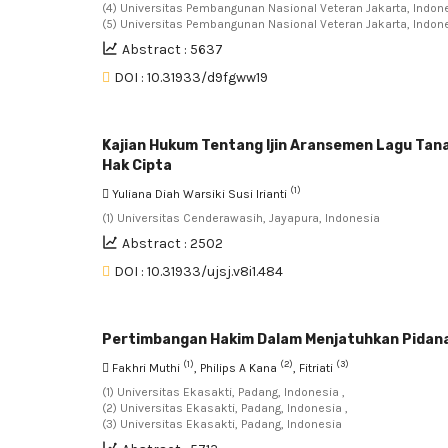
(4) Universitas Pembangunan Nasional Veteran Jakarta, Indone
(5) Universitas Pembangunan Nasional Veteran Jakarta, Indon
Abstract : 5637
DOI : 10.31933/d9fgww19
Kajian Hukum Tentang Ijin Aransemen Lagu Ta
Hak Cipta
(1)
Yuliana Diah Warsiki Susi Irianti
(1) Universitas Cenderawasih, Jayapura, Indonesia
Abstract : 2502
DOI : 10.31933/ujsj.v8i1.484
Pertimbangan Hakim Dalam Menjatuhkan Pidana
(1)
(2)
(3)
Fakhri Muthi
, Philips A Kana
, Fitriati
(1) Universitas Ekasakti, Padang, Indonesia ,
(2) Universitas Ekasakti, Padang, Indonesia ,
(3) Universitas Ekasakti, Padang, Indonesia