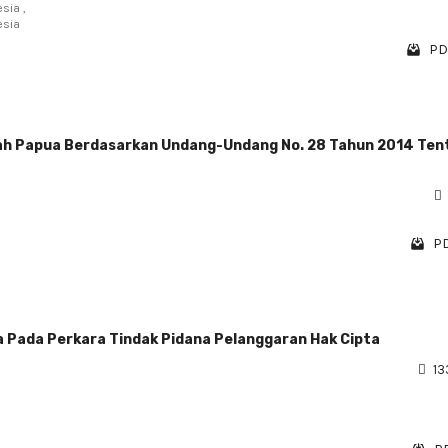
sia ,
esia
PD
nah Papua Berdasarkan Undang-Undang No. 28 Tahun 2014 Ten
PD
 Pada Perkara Tindak Pidana Pelanggaran Hak Cipta
13