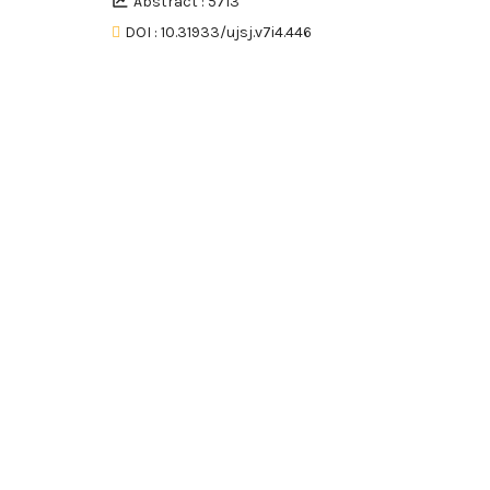
Abstract : 5713
DOI : 10.31933/ujsj.v7i4.446