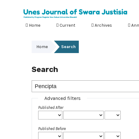
Home
Current
Archives
Ann
Home
Search
Search
Advanced filters
Published After
Published Before