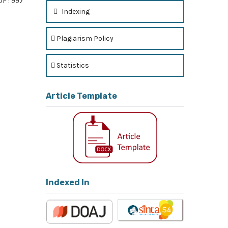
F : 997
Indexing
Plagiarism Policy
f 4 items
Statistics
Article Template
Indexed In