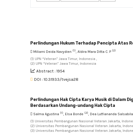
Perlindungan Hukum Terhadap Pencipta Atas Ro
(1)
(2)
Miliarni Deida Navydien
, Aldira Mara Ditta C. P
(1) UPN “Veteran” Jawa Timur, Indonesia ,
(2) UPN “Veteran” Jawa Timur, Indonesia
Abstract : 1954
DOI : 10.31933/tvejsa28
Perlindungan Hak Cipta Karya Musik di Dalam D
Berdasarkan Undang-undang Hak Cipta
(1)
(2)
Salma Agustina
, Elsa Bonde
, Dea Lutfiananda Salsabil
(1) Universitas Pembangunan Nasional Veteran Jakarta, Indone
(2) Universitas Pembangunan Nasional Veteran Jakarta, Indone
(3) Universitas Pembangunan Nasional Veteran Jakarta, Indone