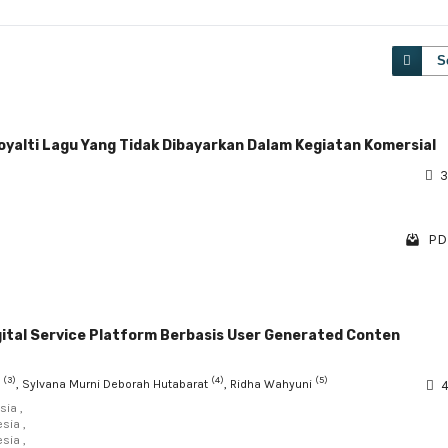
S
yalti Lagu Yang Tidak Dibayarkan Dalam Kegiatan Komersial
3
PDF
igital Service Platform Berbasis User Generated Conten
(3)
(4)
(5)
a
, Sylvana Murni Deborah Hutabarat
, Ridha Wahyuni
4
sia ,
sia ,
sia ,