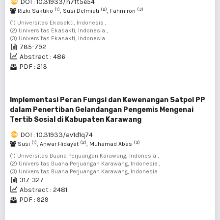
DOI : 10.31933/n7ft5e54
(1)
(2)
(3)
Rizki Saktiko
, Susi Delmiati
, Fahmiron
(1) Universitas Ekasakti, Indonesia ,
(2) Universitas Ekasakti, Indonesia ,
(3) Universitas Ekasakti, Indonesia
785-792
Abstract : 486
PDF : 213
Implementasi Peran Fungsi dan Kewenangan Satpol PP
dalam Penertiban Gelandangan Pengemis Mengenai
Tertib Sosial di Kabupaten Karawang
DOI : 10.31933/av1d1q74
(1)
(2)
(3)
Susi
, Anwar Hidayat
, Muhamad Abas
(1) Universitas Buana Perjuangan Karawang, Indonesia ,
(2) Universitas Buana Perjuangan Karawang, Indonesia ,
(3) Universitas Buana Perjuangan Karawang, Indonesia
317-327
Abstract : 2481
PDF : 929