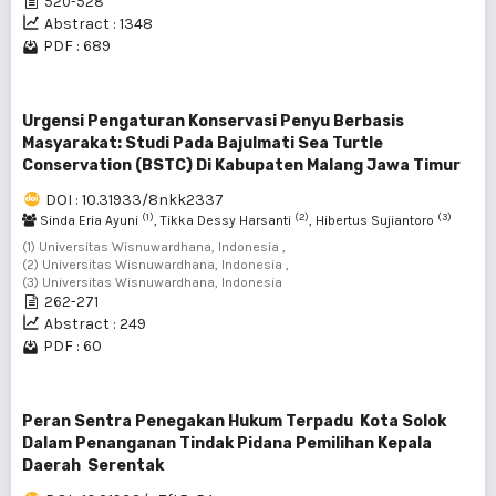
520-528
Abstract : 1348
PDF : 689
Urgensi Pengaturan Konservasi Penyu Berbasis
Masyarakat: Studi Pada Bajulmati Sea Turtle
Conservation (BSTC) Di Kabupaten Malang Jawa Timur
DOI : 10.31933/8nkk2337
(1)
(2)
(3)
Sinda Eria Ayuni
, Tikka Dessy Harsanti
, Hibertus Sujiantoro
(1) Universitas Wisnuwardhana, Indonesia ,
(2) Universitas Wisnuwardhana, Indonesia ,
(3) Universitas Wisnuwardhana, Indonesia
262-271
Abstract : 249
PDF : 60
Peran Sentra Penegakan Hukum Terpadu Kota Solok
Dalam Penanganan Tindak Pidana Pemilihan Kepala
Daerah Serentak