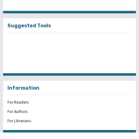
Suggested Tools
Information
For Readers
For Authors
For Librarians