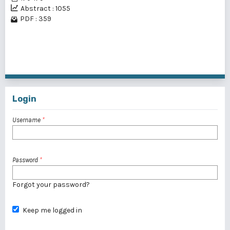
Abstract : 1055
PDF : 359
1 - 10 of 38 items
1
2
3
4
>
>>
Login
Username
*
Password
*
Forgot your password?
Keep me logged in