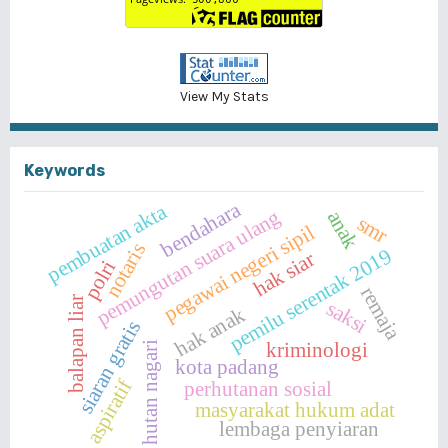
View My Stats
Keywords
bendahara
pembuatan akta
pemungutan suara ulang
anak
smr
pegawai negeri sipil
notaris
pemilu serentak 2019
hak siar
polri
remaja
balapan liar
saksi
hak anak
siaran gratis
kriminologi
hutan nagari
kota padang
aspiratif
perhutanan sosial
masyarakat hukum adat
lembaga penyiaran