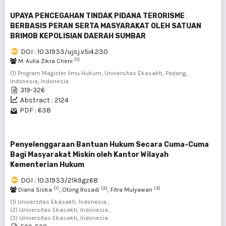
UPAYA PENCEGAHAN TINDAK PIDANA TERORISME
BERBASIS PERAN SERTA MASYARAKAT OLEH SATUAN
BRIMOB KEPOLISIAN DAERAH SUMBAR
DOI : 10.31933/ujsj.v5i4.230
(1)
M. Aulia Zikra Cheni
(1) Program Magister Ilmu Hukum, Universitas Ekasakti, Padang,
Indonesia, Indonesia
319-326
Abstract : 2124
PDF : 638
Penyelenggaraan Bantuan Hukum Secara Cuma-Cuma
Bagi Masyarakat Miskin oleh Kantor Wilayah
Kementerian Hukum
DOI : 10.31933/21k9gz68
(1)
(2)
(3)
Diana Siska
, Otong Rosadi
, Fitra Mulyawan
(1) Universitas Ekasakti, Indonesia ,
(2) Universitas Ekasakti, Indonesia ,
(3) Universitas Ekasakti, Indonesia