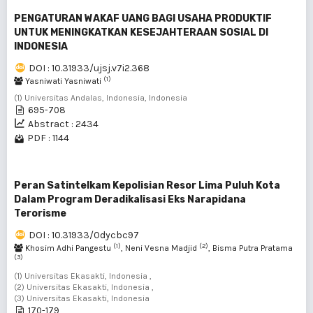
PENGATURAN WAKAF UANG BAGI USAHA PRODUKTIF
UNTUK MENINGKATKAN KESEJAHTERAAN SOSIAL DI
INDONESIA
DOI : 10.31933/ujsj.v7i2.368
(1)
Yasniwati Yasniwati
(1) Universitas Andalas, Indonesia, Indonesia
695-708
Abstract : 2434
PDF : 1144
Peran Satintelkam Kepolisian Resor Lima Puluh Kota
Dalam Program Deradikalisasi Eks Narapidana
Terorisme
DOI : 10.31933/0dycbc97
(1)
(2)
Khosim Adhi Pangestu
, Neni Vesna Madjid
, Bisma Putra Pratama
(3)
(1) Universitas Ekasakti, Indonesia ,
(2) Universitas Ekasakti, Indonesia ,
(3) Universitas Ekasakti, Indonesia
170-179