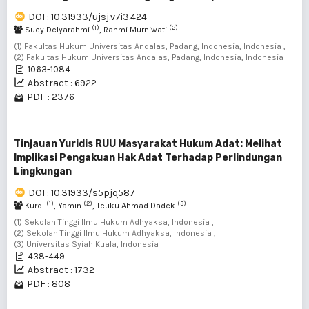
DOI : 10.31933/ujsj.v7i3.424
(1)
(2)
Sucy Delyarahmi
, Rahmi Murniwati
(1) Fakultas Hukum Universitas Andalas, Padang, Indonesia, Indonesia ,
(2) Fakultas Hukum Universitas Andalas, Padang, Indonesia, Indonesia
1063-1084
Abstract : 6922
PDF : 2376
Tinjauan Yuridis RUU Masyarakat Hukum Adat: Melihat
Implikasi Pengakuan Hak Adat Terhadap Perlindungan
Lingkungan
DOI : 10.31933/s5pjq587
(1)
(2)
(3)
Kurdi
, Yamin
, Teuku Ahmad Dadek
(1) Sekolah Tinggi Ilmu Hukum Adhyaksa, Indonesia ,
(2) Sekolah Tinggi Ilmu Hukum Adhyaksa, Indonesia ,
(3) Universitas Syiah Kuala, Indonesia
438-449
Abstract : 1732
PDF : 808