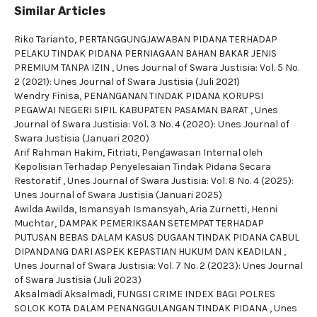
Similar Articles
Riko Tarianto,
PERTANGGUNGJAWABAN PIDANA TERHADAP
PELAKU TINDAK PIDANA PERNIAGAAN BAHAN BAKAR JENIS
PREMIUM TANPA IZIN
,
Unes Journal of Swara Justisia: Vol. 5 No.
2 (2021): Unes Journal of Swara Justisia (Juli 2021)
Wendry Finisa,
PENANGANAN TINDAK PIDANA KORUPSI
PEGAWAI NEGERI SIPIL KABUPATEN PASAMAN BARAT
,
Unes
Journal of Swara Justisia: Vol. 3 No. 4 (2020): Unes Journal of
Swara Justisia (Januari 2020)
Arif Rahman Hakim, Fitriati,
Pengawasan Internal oleh
Kepolisian Terhadap Penyelesaian Tindak Pidana Secara
Restoratif
,
Unes Journal of Swara Justisia: Vol. 8 No. 4 (2025):
Unes Journal of Swara Justisia (Januari 2025)
Awilda Awilda, Ismansyah Ismansyah, Aria Zurnetti, Henni
Muchtar,
DAMPAK PEMERIKSAAN SETEMPAT TERHADAP
PUTUSAN BEBAS DALAM KASUS DUGAAN TINDAK PIDANA CABUL
DIPANDANG DARI ASPEK KEPASTIAN HUKUM DAN KEADILAN
,
Unes Journal of Swara Justisia: Vol. 7 No. 2 (2023): Unes Journal
of Swara Justisia (Juli 2023)
Aksalmadi Aksalmadi,
FUNGSI CRIME INDEX BAGI POLRES
SOLOK KOTA DALAM PENANGGULANGAN TINDAK PIDANA
,
Unes