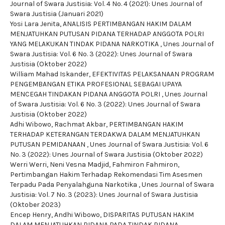
Journal of Swara Justisia: Vol. 4 No. 4 (2021): Unes Journal of
Swara Justisia (Januari 2021)
Yosi Lara Jenita,
ANALISIS PERTIMBANGAN HAKIM DALAM
MENJATUHKAN PUTUSAN PIDANA TERHADAP ANGGOTA POLRI
YANG MELAKUKAN TINDAK PIDANA NARKOTIKA
,
Unes Journal of
Swara Justisia: Vol. 6 No. 3 (2022): Unes Journal of Swara
Justisia (Oktober 2022)
William Mahad Iskander,
EFEKTIVITAS PELAKSANAAN PROGRAM
PENGEMBANGAN ETIKA PROFESIONAL SEBAGAI UPAYA
MENCEGAH TINDAKAN PIDANA ANGGOTA POLRI
,
Unes Journal
of Swara Justisia: Vol. 6 No. 3 (2022): Unes Journal of Swara
Justisia (Oktober 2022)
Adhi Wibowo, Rachmat Akbar,
PERTIMBANGAN HAKIM
TERHADAP KETERANGAN TERDAKWA DALAM MENJATUHKAN
PUTUSAN PEMIDANAAN
,
Unes Journal of Swara Justisia: Vol. 6
No. 3 (2022): Unes Journal of Swara Justisia (Oktober 2022)
Werri Werri, Neni Vesna Madjid, Fahmiron Fahmiron,
Pertimbangan Hakim Terhadap Rekomendasi Tim Asesmen
Terpadu Pada Penyalahguna Narkotika
,
Unes Journal of Swara
Justisia: Vol. 7 No. 3 (2023): Unes Journal of Swara Justisia
(Oktober 2023)
Encep Henry, Andhi Wibowo,
DISPARITAS PUTUSAN HAKIM
DALAM MENJATUHKAN PIDANA PADA TINDAK PIDANA