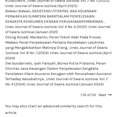
KONSUMEN
,
Unes Journal of Swara Justisia: Vol. 7 No. 1 (2023):
Unes Journal of Swara Justisia (April 2023)
Ridwan Ridwan,
EKSISTENSI OTORITAS JASA KEUANGAN
PERWAKILAN SUMATERA BARATDALAM PENYELESAIAN
SENGKETA KONSUMEN DENGAN PERUSAHAANPEMBIAYAAN
,
Unes Journal of Swara Justisia: Vol. 4 No. 4 (2021): Unes Journal
of Swara Justisia (Januari 2021)
Otong Rosadi, Mardianto,
Peran Tokoh Adat Pada Proses
Mediasi Penal Penyelesaian Perkara Kecelakaan Lalulintas
yang Mengakibatkan Matinya Orang
,
Unes Journal of Swara
Justisia: Vol. 8 No. 1 (2024): Unes Journal of Swara Justisia (April
2024)
Dwi Gusdarnelis, Iyah Faniyah, Bisma Putra Pratama,
Peran
Otoritas Jasa Keuangan Dalam Penyelesaian Sengketa
Penolakan Klaim Asuransi Kerugian oleh Perusahaan Asuransi
Terhadap Nasabahnya
,
Unes Journal of Swara Justisia: Vol. 7
No. 4 (2024): Unes Journal of Swara Justisia (Januari 2024)
1-10 of 131
Next
You may also
start an advanced similarity search
for this
article.