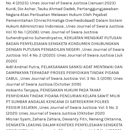
No. 4 (2023): Unes Journal of Swara Justisia (Januari 2023)
Kurdi, Dio Ashar, Teuku Ahmad Dadek,
Pertanggungjawaban
Negara Atas Perbuatan Melawan Hukum Oleh Pejabat
Pemerintahan (Onrechtmatige Overheidsdaad) Dalam Sistem
Hukum Administrasi Indonesia
,
Unes Journal of Swara Justisia:
Vol. 10 No. 1 (2026): Unes Journal of Swara Justisia
Suhendriyatno Suhendriyatno,
KEKUATAN MENGIKAT PUTUSAN
BADAN PENYELESAIAN SENGKETA KONSUMEN DIHUBUNGKAN
DENGAN PUTUSAN PENGADILAN NEGERI
,
Unes Journal of Swara
Justisia: Vol. 4 No. 2 (2020): Unes Journal of Swara Justisia (Juli
2020)
Aidil Andrial Putra,
PELAKSANAAN SANKSI ADAT MENTAWAI DAN
DAMPAKNYA TERHADAP PROSES PENYIDIKAN TINDAK PIDANA
CABUL
,
Unes Journal of Swara Justisia: Vol. 3 No. 3 (2019): Unes
Journal of Swara Justisia (October 2019)
Hokianto Tanjaya,
PENEGAKAN HUKUM PADA TAHAP
PENYIDIKAN TINDAK PIDANA PENCURIAN KELAPA SAWIT MILIK
PT SUMBAR ANDALAS KENCANA DI SATRESKRIM POLRES
PESISIR SELATAN
,
Unes Journal of Swara Justisia: Vol. 5 No. 3
(2021): Unes Journal of Swara Justisia (Oktober 2021)
Misnar Syam, Zahara Zahara, Devianty Fitri, Neneng Oktarina,
SENGKETA LEASING DALAM KONTEKS PENYELESAIAN SENGKETA