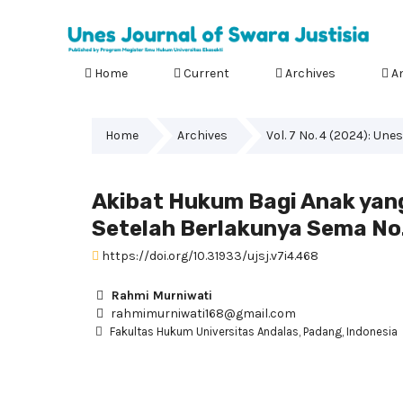
Home
Current
Archives
A
Home
Archives
Vol. 7 No. 4 (2024): Une
Akibat Hukum Bagi Anak yan
Setelah Berlakunya Sema No
https://doi.org/10.31933/ujsj.v7i4.468
Rahmi Murniwati
rahmimurniwati168@gmail.com
Fakultas Hukum Universitas Andalas, Padang, Indonesia