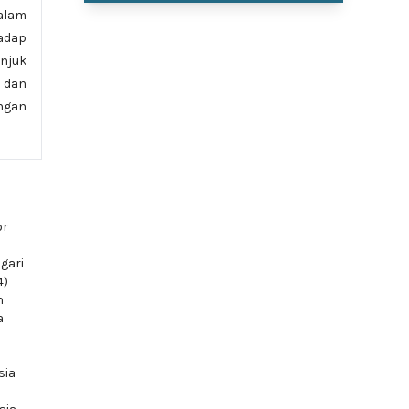
alam
adap
unjuk
 dan
ungan
or
gari
4)
n
a
sia