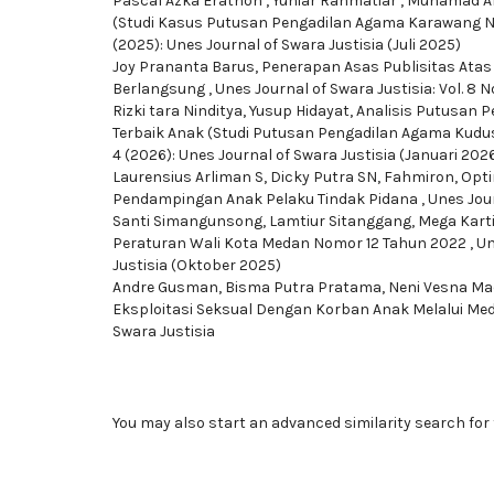
Pascal Azka Erathon , Yuniar Rahmatiar , Muhamad A
(Studi Kasus Putusan Pengadilan Agama Karawang 
(2025): Unes Journal of Swara Justisia (Juli 2025)
Joy Prananta Barus,
Penerapan Asas Publisitas Atas
Berlangsung
,
Unes Journal of Swara Justisia: Vol. 8 
Rizki tara Ninditya, Yusup Hidayat,
Analisis Putusan 
Terbaik Anak (Studi Putusan Pengadilan Agama Kud
4 (2026): Unes Journal of Swara Justisia (Januari 202
Laurensius Arliman S, Dicky Putra SN, Fahmiron,
Opti
Pendampingan Anak Pelaku Tindak Pidana
,
Unes Jour
Santi Simangunsong, Lamtiur Sitanggang, Mega Karti
Peraturan Wali Kota Medan Nomor 12 Tahun 2022
,
Un
Justisia (Oktober 2025)
Andre Gusman, Bisma Putra Pratama, Neni Vesna Mad
Eksploitasi Seksual Dengan Korban Anak Melalui Med
Swara Justisia
You may also
start an advanced similarity search
for 