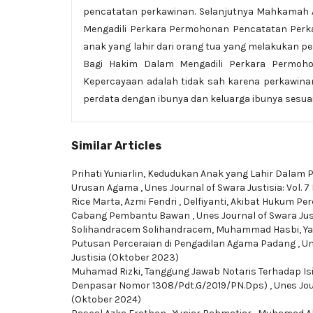
pencatatan perkawinan. Selanjutnya Mahkamah 
Mengadili Perkara Permohonan Pencatatan Perk
anak yang lahir dari orang tua yang melakukan p
Bagi Hakim Dalam Mengadili Perkara Permoh
Kepercayaan adalah tidak sah karena perkawinan
perdata dengan ibunya dan keluarga ibunya sesuai 
Similar Articles
Prihati Yuniarlin,
Kedudukan Anak yang Lahir Dalam Pe
Urusan Agama
,
Unes Journal of Swara Justisia: Vol. 
Rice Marta, Azmi Fendri , Delfiyanti,
Akibat Hukum Per
Cabang Pembantu Bawan
,
Unes Journal of Swara Just
Solihandracem Solihandracem, Muhammad Hasbi, Yas
Putusan Perceraian di Pengadilan Agama Padang
,
Un
Justisia (Oktober 2023)
Muhamad Rizki,
Tanggung Jawab Notaris Terhadap Is
Denpasar Nomor 1308/Pdt.G/2019/PN.Dps)
,
Unes Jou
(Oktober 2024)