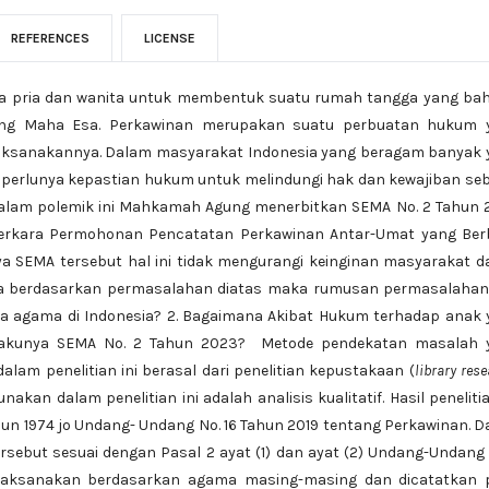
REFERENCES
LICENSE
ra pria dan wanita untuk membentuk suatu rumah tangga yang bah
ang Maha Esa. Perkawinan merupakan suatu perbuatan hukum 
aksanakannya. Dalam masyarakat Indonesia yang beragam banyak 
erlunya kepastian hukum untuk melindungi hak dan kewajiban seb
alam polemik ini Mahkamah Agung menerbitkan SEMA No. 2 Tahun 
Perkara Permohonan Pencatatan Perkawinan Antar-Umat yang Ber
a SEMA tersebut hal ini tidak mengurangi keinginan masyarakat 
a berdasarkan permasalahan diatas maka rumusan permasalahan
da agama di Indonesia? 2. Bagaimana Akibat Hukum terhadap anak
erlakunya SEMA No. 2 Tahun 2023? Metode pendekatan masalah 
alam penelitian ini berasal dari penelitian kepustakaan (
l
ibrary res
an dalam penelitian ini adalah analisis kualitatif. Hasil penelitian
un 1974 jo Undang- Undang No. 16 Tahun 2019 tentang Perkawinan. 
sebut sesuai dengan Pasal 2 ayat (1) dan ayat (2) Undang-Undang 
dilaksanakan berdasarkan agama masing-masing dan dicatatkan 