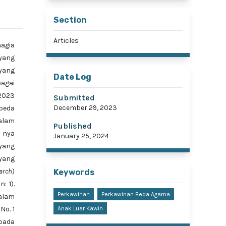
Section
Articles
agia
yang
yang
Date Log
agai
2023
Submitted
December 29, 2023
beda
dalam
Published
 nya
January 25, 2024
 yang
yang
earch
)
Keywords
: 1).
Perkawinan
Perkawinan Beda Agama
Dalam
No. 1
Anak Luar Kawin
pada