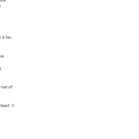
sia
2
. 9 No.
ia
a
rnal of
Next