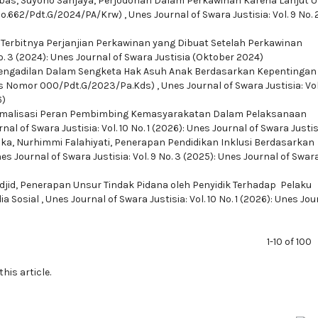
bas, Suyono Sanjaya,
Perjodohan Dalam Perkawinan Karena Lanjut U
No.662/Pdt.G/2024/PA/Krw)
,
Unes Journal of Swara Justisia: Vol. 9 No. 
 Terbitnya Perjanjian Perkawinan yang Dibuat Setelah Perkawinan
No. 3 (2024): Unes Journal of Swara Justisia (Oktober 2024)
Pengadilan Dalam Sengketa Hak Asuh Anak Berdasarkan Kepentingan
us Nomor 000/Pdt.G/2023/Pa.Kds)
,
Unes Journal of Swara Justisia: Vol
6)
malisasi Peran Pembimbing Kemasyarakatan Dalam Pelaksanaan
nal of Swara Justisia: Vol. 10 No. 1 (2026): Unes Journal of Swara Justis
ka, Nurhimmi Falahiyati,
Penerapan Pendidikan Inklusi Berdasarkan
es Journal of Swara Justisia: Vol. 9 No. 3 (2025): Unes Journal of Swar
jid,
Penerapan Unsur Tindak Pidana oleh Penyidik Terhadap Pelaku
ia Sosial
,
Unes Journal of Swara Justisia: Vol. 10 No. 1 (2026): Unes Jou
1-10 of 100
this article.