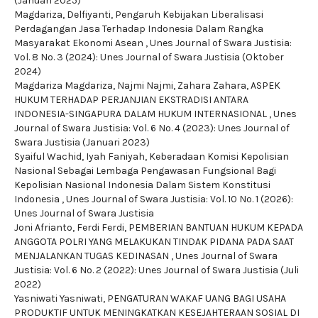
(Januari 2025)
Magdariza, Delfiyanti,
Pengaruh Kebijakan Liberalisasi
Perdagangan Jasa Terhadap Indonesia Dalam Rangka
Masyarakat Ekonomi Asean
,
Unes Journal of Swara Justisia:
Vol. 8 No. 3 (2024): Unes Journal of Swara Justisia (Oktober
2024)
Magdariza Magdariza, Najmi Najmi, Zahara Zahara,
ASPEK
HUKUM TERHADAP PERJANJIAN EKSTRADISI ANTARA
INDONESIA-SINGAPURA DALAM HUKUM INTERNASIONAL
,
Unes
Journal of Swara Justisia: Vol. 6 No. 4 (2023): Unes Journal of
Swara Justisia (Januari 2023)
Syaiful Wachid, Iyah Faniyah,
Keberadaan Komisi Kepolisian
Nasional Sebagai Lembaga Pengawasan Fungsional Bagi
Kepolisian Nasional Indonesia Dalam Sistem Konstitusi
Indonesia
,
Unes Journal of Swara Justisia: Vol. 10 No. 1 (2026):
Unes Journal of Swara Justisia
Joni Afrianto, Ferdi Ferdi,
PEMBERIAN BANTUAN HUKUM KEPADA
ANGGOTA POLRI YANG MELAKUKAN TINDAK PIDANA PADA SAAT
MENJALANKAN TUGAS KEDINASAN
,
Unes Journal of Swara
Justisia: Vol. 6 No. 2 (2022): Unes Journal of Swara Justisia (Juli
2022)
Yasniwati Yasniwati,
PENGATURAN WAKAF UANG BAGI USAHA
PRODUKTIF UNTUK MENINGKATKAN KESEJAHTERAAN SOSIAL DI