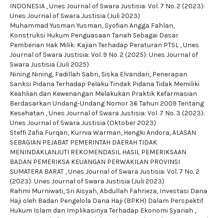
INDONESIA
,
Unes Journal of Swara Justisia: Vol. 7 No. 2 (2023):
Unes Journal of Swara Justisia (Juli 2023)
Muhammad Yusman Yusman, Syofian Angga Fahlan,
Konstruksi Hukum Penguasaan Tanah Sebagai Dasar
Pemberian Hak Milik: Kajian Terhadap Peraturan PTSL
,
Unes
Journal of Swara Justisia: Vol. 9 No. 2 (2025): Unes Journal of
Swara Justisia (Juli 2025)
Nining Nining, Fadillah Sabri, Siska Elvandari,
Penerapan
Sanksi Pidana Terhadap Pelaku Tindak Pidana Tidak Memiliki
Keahlian dan Kewenangan Melakukan Praktik Kefarmasian
Berdasarkan Undang-Undang Nomor 36 Tahun 2009 Tentang
Kesehatan
,
Unes Journal of Swara Justisia: Vol. 7 No. 3 (2023):
Unes Journal of Swara Justisia (Oktober 2023)
Steffi Zafia Furqan, Kurnia Warman, Hengki Andora,
ALASAN
SEBAGIAN PEJABAT PEMERINTAH DAERAH TIDAK
MENINDAKLANJUTI REKOMENDASIL HASIL PEMERIKSAAN
BADAN PEMERIKSA KEUANGAN PERWAKILAN PROVINSI
SUMATERA BARAT
,
Unes Journal of Swara Justisia: Vol. 7 No. 2
(2023): Unes Journal of Swara Justisia (Juli 2023)
Rahmi Murniwati, Sri Aisyah, Abdullah Fahrieza,
Investasi Dana
Haji oleh Badan Pengelola Dana Haji (BPKH) Dalam Perspektif
Hukum Islam dan Implikasinya Terhadap Ekonomi Syariah
,