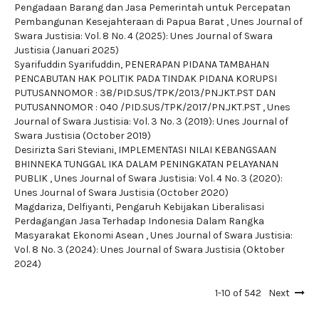
Pengadaan Barang dan Jasa Pemerintah untuk Percepatan
Pembangunan Kesejahteraan di Papua Barat
,
Unes Journal of
Swara Justisia: Vol. 8 No. 4 (2025): Unes Journal of Swara
Justisia (Januari 2025)
Syarifuddin Syarifuddin,
PENERAPAN PIDANA TAMBAHAN
PENCABUTAN HAK POLITIK PADA TINDAK PIDANA KORUPSI
PUTUSANNOMOR : 38/PID.SUS/TPK/2013/PN.JKT.PST DAN
PUTUSANNOMOR : 040 /PID.SUS/TPK/2017/PN.JKT.PST
,
Unes
Journal of Swara Justisia: Vol. 3 No. 3 (2019): Unes Journal of
Swara Justisia (October 2019)
Desirizta Sari Steviani,
IMPLEMENTASI NILAI KEBANGSAAN
BHINNEKA TUNGGAL IKA DALAM PENINGKATAN PELAYANAN
PUBLIK
,
Unes Journal of Swara Justisia: Vol. 4 No. 3 (2020):
Unes Journal of Swara Justisia (October 2020)
Magdariza, Delfiyanti,
Pengaruh Kebijakan Liberalisasi
Perdagangan Jasa Terhadap Indonesia Dalam Rangka
Masyarakat Ekonomi Asean
,
Unes Journal of Swara Justisia:
Vol. 8 No. 3 (2024): Unes Journal of Swara Justisia (Oktober
2024)
1-10 of 542
Next