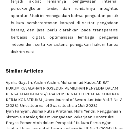
terjadi akibat lemahnya pengawasan internal,
persekongkolan
tender
, dan rendahnya integritas
aparatur. Studi ini menegaskan bahwa penguatan politik
hukum pemberantasan korupsi di sektor pengadaan
barang dan jasa perlu diarahkan pada transparansi
berbasis digital, optimalisasi lembaga pengawas
independen, serta konsistensi penegakan hukum tanpa
diskriminasi
Similar Articles
Aprilia Gayatri, Yuslim Yuslim, Muhammad Hasbi,
AKIBAT
HUKUM KESALAHAN PROSEDUR PEMILIHAN PENYEDIA DALAM
PENGADAAN BARANG/JASA PEMERINTAH TERHADAP KONTRAK
KERJA KONSTRUKSI
,
Unes Journal of Swara Justisia: Vol. 7 No. 2
(2023): Unes Journal of Swara Justisia (Juli 2023)
Iyah Faniyah, Bisma Putra Pratama, Nofri Yendri,
Penggunaan
Sistem e-Katalog dalam Pengadaan Pekerjaan Konstruksi
Proyek Pemerintah dalam Perspektif Hukum Persaingan
Usaha
,
Unes Journal of Swara Justisia: Vol. 8 No. 2 (2024): Unes