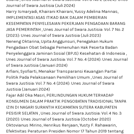
Journal of Swara Justisia (Juli 2024)
Harry Ismaryadi, Khairani Khairani, Yussy Adelina Mannas,
IMPLEMENTASI ASAS ITIKAD BAIK DALAM PEMBERIAN
KESEMPATAN PENYELESAIAN PEKERJAAN PENGADAAN BARANG
JASA PEMERINTAH
,
Unes Journal of Swara Justisia: Vol. 7 No. 2
(2023): Unes Journal of Swara Justisia (Juli 2023)
Neneng Oktarina, Upita Anggunsuri,
Penegakan Hukum
Pengadaan Obat Sebagai Pemenuhan Hak Peserta Badan
Penyelenggara Jaminan Sosial (BPJS) Kesehatan di Indonesia
,
Unes Journal of Swara Justisia: Vol. 7 No. 4 (2024): Unes Journal
of Swara Justisia (Januari 2024)
Arfiani, Syofiarti,
Menakar Transparansi Keuangan Partai
Politik Pada Pelaksanaan Pemilihan Umum
,
Unes Journal of
Swara Justisia: Vol. 7 No. 4 (2024): Unes Journal of Swara
Justisia (Januari 2024)
Fajar Adil Oka Masri,
PERLINDUNGAN HUKUM TERHADAP
KONSUMEN DALAM PRAKTIK PENGOBATAN TRADISIONAL TANPA
IZIN DI NAGARI SURANTIH KECAMATAN SUTERA KABUPATEN
PESISIR SELATAN
,
Unes Journal of Swara Justisia: Vol. 4 No. 3
(2020): Unes Journal of Swara Justisia (October 2020)
Oktovianus Mirino, Henrikus Renjaan, Yusty F. Rahawarin,
Efektivitas Peraturan Presiden Nomor 17 Tahun 2019 tentang