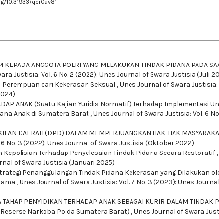
org/10.31933/qcr0av81
 KEPADA ANGGOTA POLRI YANG MELAKUKAN TINDAK PIDANA PADA SA
ra Justisia: Vol. 6 No. 2 (2022): Unes Journal of Swara Justisia (Juli 2
 Perempuan dari Kekerasan Seksual
,
Unes Journal of Swara Justisia: 
2024)
 ANAK (Suatu Kajian Yuridis Normatif) Terhadap Implementasi U
idana Anak di Sumatera Barat
,
Unes Journal of Swara Justisia: Vol. 6 No
ILAN DAERAH (DPD) DALAM MEMPERJUANGKAN HAK-HAK MASYARAKAT
. 6 No. 3 (2022): Unes Journal of Swara Justisia (Oktober 2022)
 Kepolisian Terhadap Penyelesaian Tindak Pidana Secara Restoratif
urnal of Swara Justisia (Januari 2025)
trategi Penanggulangan Tindak Pidana Kekerasan yang Dilakukan ol
-Sama
,
Unes Journal of Swara Justisia: Vol. 7 No. 3 (2023): Unes Journal
TAHAP PENYIDIKAN TERHADAP ANAK SEBAGAI KURIR DALAM TINDAK 
 Reserse Narkoba Polda Sumatera Barat)
,
Unes Journal of Swara Just