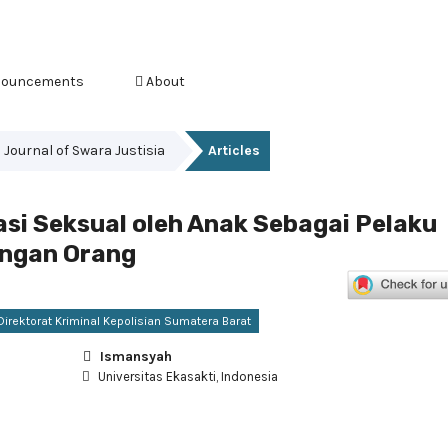
ouncements
About
es Journal of Swara Justisia
Articles
asi Seksual oleh Anak Sebagai Pelaku
angan Orang
 Direktorat Kriminal Kepolisian Sumatera Barat
Ismansyah
Universitas Ekasakti, Indonesia