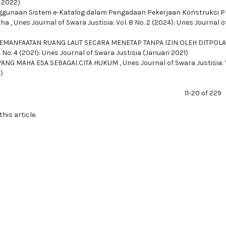
i 2022)
gunaan Sistem e-Katalog dalam Pengadaan Pekerjaan Konstruksi P
aha
,
Unes Journal of Swara Justisia: Vol. 8 No. 2 (2024): Unes Journal 
MANFAATAN RUANG LAUT SECARA MENETAP TANPA IZIN OLEH DITPOL
4 No. 4 (2021): Unes Journal of Swara Justisia (Januari 2021)
YANG MAHA ESA SEBAGAI CITA HUKUM
,
Unes Journal of Swara Justisia: V
)
11-20 of 229
this article.