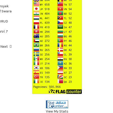
royek
of Swara
AIRUD
ol. 7
Next
View My Stats