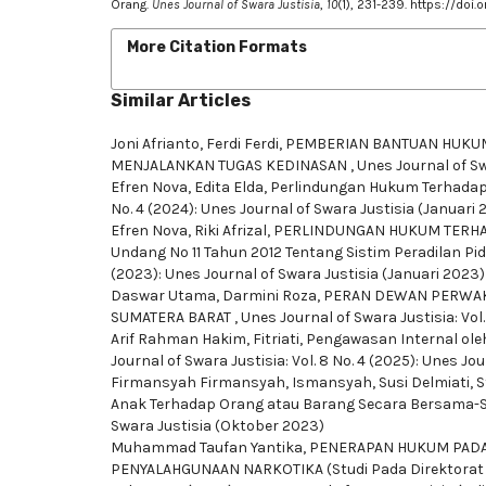
Orang.
Unes Journal of Swara Justisia
,
10
(1), 231-239.
https://doi.
More Citation Formats
Similar Articles
Joni Afrianto, Ferdi Ferdi,
PEMBERIAN BANTUAN HUKUM
MENJALANKAN TUGAS KEDINASAN
,
Unes Journal of Swa
Efren Nova, Edita Elda,
Perlindungan Hukum Terhadap
No. 4 (2024): Unes Journal of Swara Justisia (Januari 
Efren Nova, Riki Afrizal,
PERLINDUNGAN HUKUM TERHADAP
Undang No 11 Tahun 2012 Tentang Sistim Peradilan P
(2023): Unes Journal of Swara Justisia (Januari 2023)
Daswar Utama, Darmini Roza,
PERAN DEWAN PERWAK
SUMATERA BARAT
,
Unes Journal of Swara Justisia: Vol
Arif Rahman Hakim, Fitriati,
Pengawasan Internal oleh
Journal of Swara Justisia: Vol. 8 No. 4 (2025): Unes Jo
Firmansyah Firmansyah, Ismansyah, Susi Delmiati,
S
Anak Terhadap Orang atau Barang Secara Bersama
Swara Justisia (Oktober 2023)
Muhammad Taufan Yantika,
PENERAPAN HUKUM PADA 
PENYALAHGUNAAN NARKOTIKA (Studi Pada Direktorat