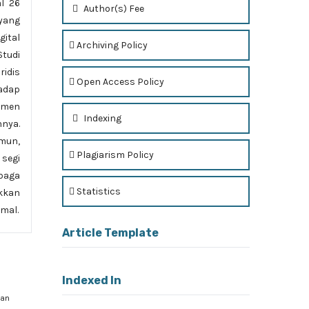
l 26
Author(s) Fee
yang
gital
Archiving Policy
Studi
ridis
Open Access Policy
hadap
umen
Indexing
nya.
mun,
Plagiarism Policy
 segi
mbaga
Statistics
kkan
mal.
Article Template
Indexed In
gan