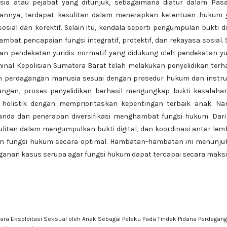
esia atau pejabat yang ditunjuk, sebagaimana diatur dalam Pasa
annya, terdapat kesulitan dalam menerapkan ketentuan hukum 
al dan korektif. Selain itu, kendala seperti pengumpulan bukti di
at pencapaian fungsi integratif, protektif, dan rekayasa sosial. 
gan pendekatan yuridis normatif yang didukung oleh pendekatan yu
iminal Kepolisian Sumatera Barat telah melakukan penyelidikan ter
dan perdagangan manusia sesuai dengan prosedur hukum dan instr
ngan, proses penyelidikan berhasil mengungkap bukti kesalahan
holistik dengan memprioritaskan kepentingan terbaik anak. Na
anda dan penerapan diversifikasi menghambat fungsi hukum. Dari
ulitan dalam mengumpulkan bukti digital, dan koordinasi antar le
n fungsi hukum secara optimal. Hambatan-hambatan ini menunju
anan kasus serupa agar fungsi hukum dapat tercapai secara maksi
rkara Eksploitasi Seksual oleh Anak Sebagai Pelaku Pada Tindak Pidana Perdagan