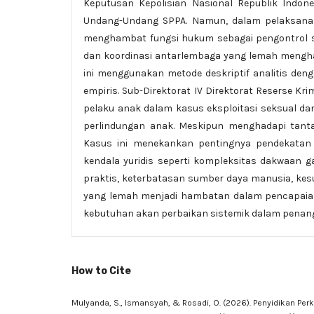
Keputusan Kepolisian Nasional Republik Indon
Undang-Undang SPPA. Namun, dalam pelaksana
menghambat fungsi hukum sebagai pengontrol sosi
dan koordinasi antarlembaga yang lemah menghamb
ini menggunakan metode deskriptif analitis den
empiris. Sub-Direktorat IV Direktorat Reserse Kr
pelaku anak dalam kasus eksploitasi seksual 
perlindungan anak. Meskipun menghadapi tanta
Kasus ini menekankan pentingnya pendekatan 
kendala yuridis seperti kompleksitas dakwaan g
praktis, keterbatasan sumber daya manusia, kes
yang lemah menjadi hambatan dalam pencapaia
kebutuhan akan perbaikan sistemik dalam penang
How to Cite
Mulyanda, S., Ismansyah, & Rosadi, O. (2026). Penyidikan Pe