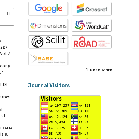
AT
022)
Vol. 7
ndang-
Read More
. 4
 DI
Journal Visitors
,
Unes
eh
 of
PIDANA
isia: