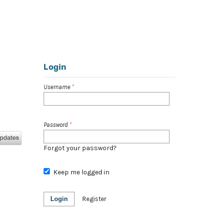
Register
Login
Search
Login
Username
*
Password
*
Forgot your password?
Keep me logged in
Login
Register