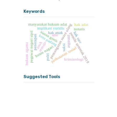
Keywords
masyarakat hukum adat
pemungutan suara ulang
hak adat
implikasi yuridis
notaris
siaran gratis
pegawai negeri sipil
hak siar
hak anak
pemilu serentak 2019
smr
kota padang
penerapan
aspiratif
anak
remaja
hukum agama
saksi
hutan nagari
perhutanan sosial
polri
kriminologi
Suggested Tools