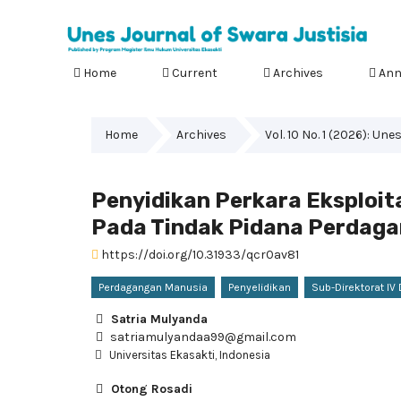
Home
Current
Archives
Ann
Home
Archives
Vol. 10 No. 1 (2026): Un
Penyidikan Perkara Eksploit
Pada Tindak Pidana Perdag
https://doi.org/10.31933/qcr0av81
Perdagangan Manusia
Penyelidikan
Sub-Direktorat IV
Satria Mulyanda
satriamulyandaa99@gmail.com
Universitas Ekasakti, Indonesia
Otong Rosadi