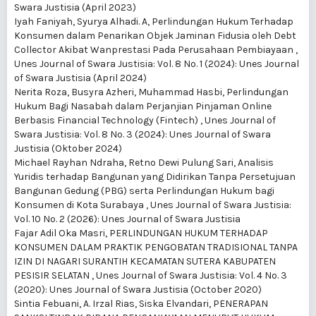
Swara Justisia (April 2023)
Iyah Faniyah, Syurya Alhadi. A,
Perlindungan Hukum Terhadap
Konsumen dalam Penarikan Objek Jaminan Fidusia oleh Debt
Collector Akibat Wanprestasi Pada Perusahaan Pembiayaan
,
Unes Journal of Swara Justisia: Vol. 8 No. 1 (2024): Unes Journal
of Swara Justisia (April 2024)
Nerita Roza, Busyra Azheri, Muhammad Hasbi,
Perlindungan
Hukum Bagi Nasabah dalam Perjanjian Pinjaman Online
Berbasis Financial Technology (Fintech)
,
Unes Journal of
Swara Justisia: Vol. 8 No. 3 (2024): Unes Journal of Swara
Justisia (Oktober 2024)
Michael Rayhan Ndraha, Retno Dewi Pulung Sari,
Analisis
Yuridis terhadap Bangunan yang Didirikan Tanpa Persetujuan
Bangunan Gedung (PBG) serta Perlindungan Hukum bagi
Konsumen di Kota Surabaya
,
Unes Journal of Swara Justisia:
Vol. 10 No. 2 (2026): Unes Journal of Swara Justisia
Fajar Adil Oka Masri,
PERLINDUNGAN HUKUM TERHADAP
KONSUMEN DALAM PRAKTIK PENGOBATAN TRADISIONAL TANPA
IZIN DI NAGARI SURANTIH KECAMATAN SUTERA KABUPATEN
PESISIR SELATAN
,
Unes Journal of Swara Justisia: Vol. 4 No. 3
(2020): Unes Journal of Swara Justisia (October 2020)
Sintia Febuani, A. Irzal Rias, Siska Elvandari,
PENERAPAN