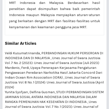
MRT Indonesia dan Malaysia. Berdasarkan hasil
penelitian dapat disimpulkan bahwa baik pemerintah
Indonesia maupun Malaysia menyiapkan aturan-aturan
yang berkaitan dengan MRT dan fasilitas-fasilitas untuk
kenyamanan dan keamanan pengguna jasa MRT.
Similar Articles
Veldi Kusumatrinanda,
PERBANDINGAN HUKUM PERSEROAN DI
INDONESIA DAN DI MALAYSIA
,
Unes Journal of Swara Justisia:
Vol. 7 No. 2 (2023): Unes Journal of Swara Justisia (Juli 2023)
Mardenis, Ferdi,
Upaya Penerapan Kerjasama Pengaturan
Pengawasan Peredaran Narkotika Hasil Jakarta Concord Dari
Indian Ocean Rim Association (IORA)
,
Unes Journal of Swara
Justisia: Vol. 8 No. 1 (2024): Unes Journal of Swara Justisia (April
2024)
Yunita Syofyan, Delfina Gusman,
STUDI PERBANDINGAN SISTEM
JAMINAN SOSIAL ANTARA INDONESIA DAN MALAYSIA DALAM
RANGKA PEMENUHAN HAK KESEHATAN DI INDONESIA
,
Unes
Journal of Swara Justisia: Vol. 7 No. 1 (2023): Unes Journal of