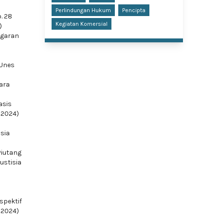
Perlindungan Hukum
Pencipta
. 28
Kegiatan Komersial
)
ggaran
 Unes
ara
asis
r 2024)
isia
Piutang
Justisia
spektif
i 2024)