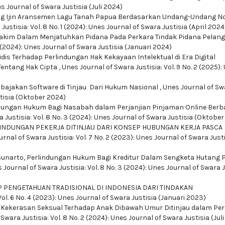
es Journal of Swara Justisia (Juli 2024)
g Ijin Aransemen Lagu Tanah Papua Berdasarkan Undang-Undang No
ustisia: Vol. 8 No. 1 (2024): Unes Journal of Swara Justisia (April 2024
akim Dalam Menjatuhkan Pidana Pada Perkara Tindak Pidana Pelan
4 (2024): Unes Journal of Swara Justisia (Januari 2024)
idis Terhadap Perlindungan Hak Kekayaan Intelektual di Era Digital
entang Hak Cipta
,
Unes Journal of Swara Justisia: Vol. 9 No. 2 (2025):
bajakan Software di Tinjau Dari Hukum Nasional
,
Unes Journal of Sw
stisia (Oktober 2024)
dungan Hukum Bagi Nasabah dalam Perjanjian Pinjaman Online Berb
 Justisia: Vol. 8 No. 3 (2024): Unes Journal of Swara Justisia (Oktobe
INDUNGAN PEKERJA DITINJAU DARI KONSEP HUBUNGAN KERJA PASCA
rnal of Swara Justisia: Vol. 7 No. 2 (2023): Unes Journal of Swara Just
Sunarto,
Perlindungan Hukum Bagi Kreditur Dalam Sengketa Hutang 
 Journal of Swara Justisia: Vol. 8 No. 3 (2024): Unes Journal of Swara 
PENGETAHUAN TRADISIONAL DI INDONESIA DARI TINDAKAN
Vol. 6 No. 4 (2023): Unes Journal of Swara Justisia (Januari 2023)
Kekerasan Seksual Terhadap Anak Dibawah Umur Ditinjau dalam Per
Swara Justisia: Vol. 8 No. 2 (2024): Unes Journal of Swara Justisia (Jul