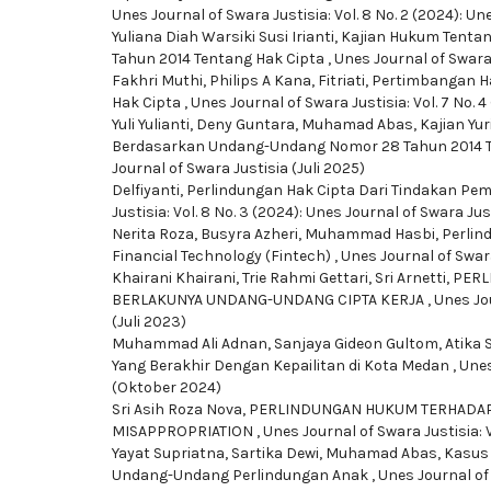
Unes Journal of Swara Justisia: Vol. 8 No. 2 (2024): Un
Yuliana Diah Warsiki Susi Irianti,
Kajian Hukum Tentan
Tahun 2014 Tentang Hak Cipta
,
Unes Journal of Swara J
Fakhri Muthi, Philips A Kana, Fitriati,
Pertimbangan H
Hak Cipta
,
Unes Journal of Swara Justisia: Vol. 7 No. 
Yuli Yulianti, Deny Guntara, Muhamad Abas,
Kajian Yur
Berdasarkan Undang-Undang Nomor 28 Tahun 2014 T
Journal of Swara Justisia (Juli 2025)
Delfiyanti,
Perlindungan Hak Cipta Dari Tindakan Pem
Justisia: Vol. 8 No. 3 (2024): Unes Journal of Swara Ju
Nerita Roza, Busyra Azheri, Muhammad Hasbi,
Perlin
Financial Technology (Fintech)
,
Unes Journal of Swara
Khairani Khairani, Trie Rahmi Gettari, Sri Arnetti,
PERL
BERLAKUNYA UNDANG-UNDANG CIPTA KERJA
,
Unes Jou
(Juli 2023)
Muhammad Ali Adnan, Sanjaya Gideon Gultom, Atika 
Yang Berakhir Dengan Kepailitan di Kota Medan
,
Unes
(Oktober 2024)
Sri Asih Roza Nova,
PERLINDUNGAN HUKUM TERHADAP 
MISAPPROPRIATION
,
Unes Journal of Swara Justisia: 
Yayat Supriatna, Sartika Dewi, Muhamad Abas,
Kasus 
Undang-Undang Perlindungan Anak
,
Unes Journal of 