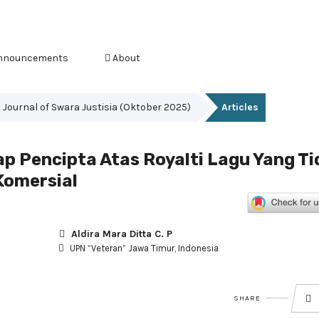
nnouncements
About
es Journal of Swara Justisia (Oktober 2025)
Articles
 Pencipta Atas Royalti Lagu Yang Ti
Komersial
Aldira Mara Ditta C. P
UPN “Veteran” Jawa Timur, Indonesia
SHARE