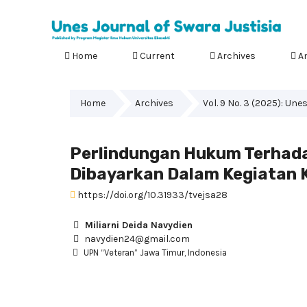
Home
Current
Archives
A
Home
Archives
Vol. 9 No. 3 (2025): Un
Perlindungan Hukum Terhadap
Dibayarkan Dalam Kegiatan 
https://doi.org/10.31933/tvejsa28
Miliarni Deida Navydien
navydien24@gmail.com
UPN “Veteran” Jawa Timur, Indonesia