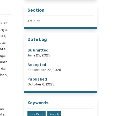
Section
Articles
lusif
nya,
 lagu
Date Log
iatan
/atau
Submitted
June 25, 2025
ngan
alah
Accepted
K dan
September 27, 2025
han,
Published
October 6, 2025
Keywords
Hak
ipta
,
Hak Cipta
Royalti