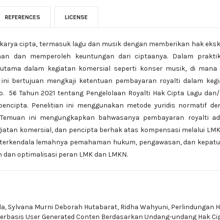
REFERENCES
LICENSE
arya cipta, termasuk lagu dan musik dengan memberikan hak eksk
an dan memperoleh keuntungan dari ciptaanya. Dalam praktik
erutama dalam kegiatan komersial seperti konser musik, di mana
 ini bertujuan mengkaji ketentuan pembayaran royalti dalam keg
. 56 Tahun 2021 tentang Pengelolaan Royalti Hak Cipta Lagu dan
encipta. Penelitian ini menggunakan metode yuridis normatif de
Temuan ini mengungkapkan bahwasanya pembayaran royalti ad
iatan komersial, dan pencipta berhak atas kompensasi melalui LM
h terkendala lemahnya pemahaman hukum, pengawasan, dan kepatu
 dan optimalisasi peran LMK dan LMKN.
ila, Sylvana Murni Deborah Hutabarat, Ridha Wahyuni,
Perlindungan 
m Berbasis User Generated Conten Berdasarkan Undang-undang Hak C