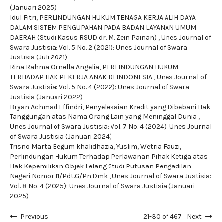
(Januari 2025)
Idul Fitri,
PERLINDUNGAN HUKUM TENAGA KERJA ALIH DAYA
DALAM SISTEM PENGUPAHAN PADA BADAN LAYANAN UMUM
DAERAH (Studi Kasus RSUD dr. M. Zein Painan)
,
Unes Journal of
Swara Justisia: Vol. 5 No. 2 (2021): Unes Journal of Swara
Justisia (Juli 2021)
Rina Rahma Ornella Angelia,
PERLINDUNGAN HUKUM
TERHADAP HAK PEKERJA ANAK DI INDONESIA
,
Unes Journal of
Swara Justisia: Vol. 5 No. 4 (2022): Unes Journal of Swara
Justisia (Januari 2022)
Bryan Achmad Effindri,
Penyelesaian Kredit yang Dibebani Hak
Tanggungan atas Nama Orang Lain yang Meninggal Dunia
,
Unes Journal of Swara Justisia: Vol. 7 No. 4 (2024): Unes Journal
of Swara Justisia (Januari 2024)
Trisno Marta Begum khalidhazia, Yuslim, Wetria Fauzi,
Perlindungan Hukum Terhadap Perlawanan Pihak Ketiga atas
Hak Kepemilikan Objek Lelang Studi Putusan Pengadilan
Negeri Nomor 11/Pdt.G/Pn.Dmk
,
Unes Journal of Swara Justisia:
Vol. 8 No. 4 (2025): Unes Journal of Swara Justisia (Januari
2025)
Previous
21-30 of 467
Next