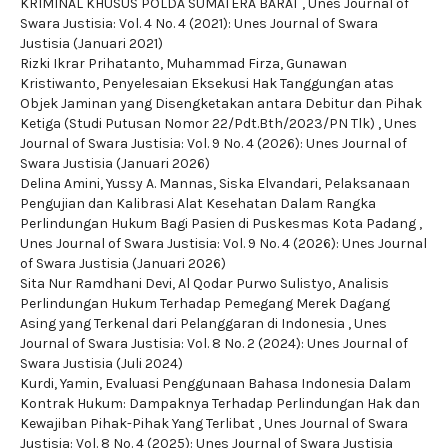
KRIMINAL KHUSUS POLDA SUMATERA BARAT
,
Unes Journal of
Swara Justisia: Vol. 4 No. 4 (2021): Unes Journal of Swara
Justisia (Januari 2021)
Rizki Ikrar Prihatanto, Muhammad Firza, Gunawan
Kristiwanto,
Penyelesaian Eksekusi Hak Tanggungan atas
Objek Jaminan yang Disengketakan antara Debitur dan Pihak
Ketiga (Studi Putusan Nomor 22/Pdt.Bth/2023/PN Tlk)
,
Unes
Journal of Swara Justisia: Vol. 9 No. 4 (2026): Unes Journal of
Swara Justisia (Januari 2026)
Delina Amini, Yussy A. Mannas, Siska Elvandari,
Pelaksanaan
Pengujian dan Kalibrasi Alat Kesehatan Dalam Rangka
Perlindungan Hukum Bagi Pasien di Puskesmas Kota Padang
,
Unes Journal of Swara Justisia: Vol. 9 No. 4 (2026): Unes Journal
of Swara Justisia (Januari 2026)
Sita Nur Ramdhani Devi, Al Qodar Purwo Sulistyo,
Analisis
Perlindungan Hukum Terhadap Pemegang Merek Dagang
Asing yang Terkenal dari Pelanggaran di Indonesia
,
Unes
Journal of Swara Justisia: Vol. 8 No. 2 (2024): Unes Journal of
Swara Justisia (Juli 2024)
Kurdi, Yamin,
Evaluasi Penggunaan Bahasa Indonesia Dalam
Kontrak Hukum: Dampaknya Terhadap Perlindungan Hak dan
Kewajiban Pihak-Pihak Yang Terlibat
,
Unes Journal of Swara
Justisia: Vol. 8 No. 4 (2025): Unes Journal of Swara Justisia