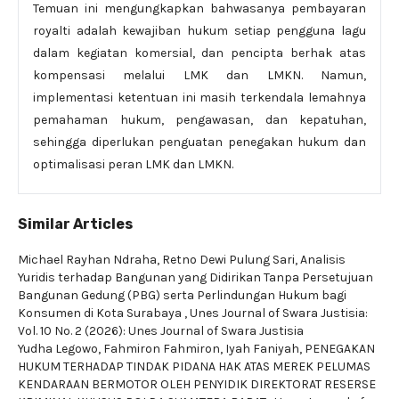
Temuan ini mengungkapkan bahwasanya pembayaran
royalti adalah kewajiban hukum setiap pengguna lagu
dalam kegiatan komersial, dan pencipta berhak atas
kompensasi melalui LMK dan LMKN. Namun,
implementasi ketentuan ini masih terkendala lemahnya
pemahaman hukum, pengawasan, dan kepatuhan,
sehingga diperlukan penguatan penegakan hukum dan
optimalisasi peran LMK dan LMKN.
Similar Articles
Michael Rayhan Ndraha, Retno Dewi Pulung Sari,
Analisis
Yuridis terhadap Bangunan yang Didirikan Tanpa Persetujuan
Bangunan Gedung (PBG) serta Perlindungan Hukum bagi
Konsumen di Kota Surabaya
,
Unes Journal of Swara Justisia:
Vol. 10 No. 2 (2026): Unes Journal of Swara Justisia
Yudha Legowo, Fahmiron Fahmiron, Iyah Faniyah,
PENEGAKAN
HUKUM TERHADAP TINDAK PIDANA HAK ATAS MEREK PELUMAS
KENDARAAN BERMOTOR OLEH PENYIDIK DIREKTORAT RESERSE