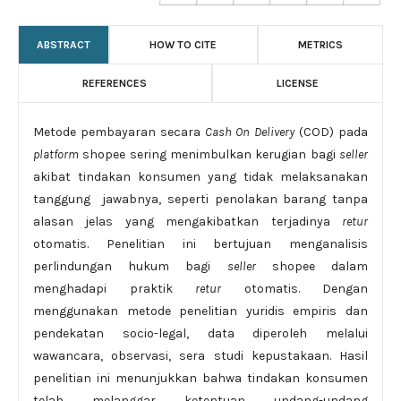
ABSTRACT
HOW TO CITE
METRICS
REFERENCES
LICENSE
Metode pembayaran secara
Cash On Delivery
(COD) pada
platform
shopee sering menimbulkan kerugian bagi
seller
akibat tindakan konsumen yang tidak melaksanakan
tanggung jawabnya, seperti penolakan barang tanpa
alasan jelas yang mengakibatkan terjadinya
retur
otomatis. Penelitian ini bertujuan menganalisis
perlindungan hukum bagi
seller
shopee dalam
menghadapi praktik
retur
otomatis. Dengan
menggunakan metode penelitian yuridis empiris dan
pendekatan socio-legal, data diperoleh melalui
wawancara, observasi, sera studi kepustakaan. Hasil
penelitian ini menunjukkan bahwa tindakan konsumen
telah melanggar ketentuan undang-undang