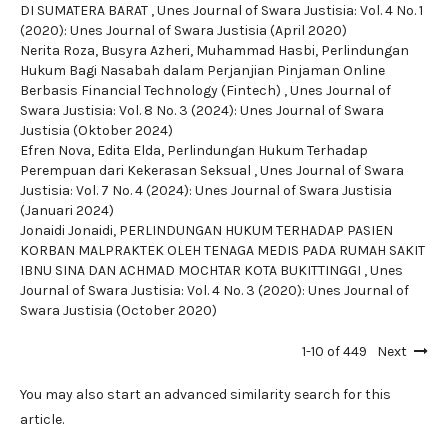
DI SUMATERA BARAT
,
Unes Journal of Swara Justisia: Vol. 4 No. 1
(2020): Unes Journal of Swara Justisia (April 2020)
Nerita Roza, Busyra Azheri, Muhammad Hasbi,
Perlindungan
Hukum Bagi Nasabah dalam Perjanjian Pinjaman Online
Berbasis Financial Technology (Fintech)
,
Unes Journal of
Swara Justisia: Vol. 8 No. 3 (2024): Unes Journal of Swara
Justisia (Oktober 2024)
Efren Nova, Edita Elda,
Perlindungan Hukum Terhadap
Perempuan dari Kekerasan Seksual
,
Unes Journal of Swara
Justisia: Vol. 7 No. 4 (2024): Unes Journal of Swara Justisia
(Januari 2024)
Jonaidi Jonaidi,
PERLINDUNGAN HUKUM TERHADAP PASIEN
KORBAN MALPRAKTEK OLEH TENAGA MEDIS PADA RUMAH SAKIT
IBNU SINA DAN ACHMAD MOCHTAR KOTA BUKITTINGGI
,
Unes
Journal of Swara Justisia: Vol. 4 No. 3 (2020): Unes Journal of
Swara Justisia (October 2020)
1-10 of 449
Next
You may also
start an advanced similarity search
for this
article.