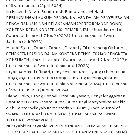
of Swara Justisia (April 2024)
Iin Hidayah Nawir, Rembrandt Rembrandt, M. Hasbi,
PERLINDUNGAN HUKUM PENGGUNA JASA DALAM PENYELESAIAN
PENCAIRAN JAMINAN PELAKSANAAN (PERFORMANCE BOND)
KONTRAK KERJA KONSTRUKSI PEMERINTAH
,
Unes Journal of
Swara Justisia: Vol. 7 No. 2 (2023): Unes Journal of Swara
Justisia (Juli 2023)
Misnar Syam, Zahara Zahara, Devianty Fitri, Neneng Oktarina,
SENGKETA LEASING DALAM KONTEKS PENYELESAIAN SENGKETA
KONSUMEN
,
Unes Journal of Swara Justisia: Vol. 7 No. 1 (2023):
Unes Journal of Swara Justisia (April 2023)
Bryan Achmad Effindri,
Penyelesaian Kredit yang Dibebani Hak
Tanggungan atas Nama Orang Lain yang Meninggal Dunia
,
Unes Journal of Swara Justisia: Vol. 7 No. 4 (2024): Unes Journal
of Swara Justisia (Januari 2024)
Diana Siska, Otong Rosadi, Fitra Mulyawan,
Penyelenggaraan
Bantuan Hukum Secara Cuma-Cuma Bagi Masyarakat Miskin
oleh Kantor Wilayah Kementerian Hukum
,
Unes Journal of
Swara Justisia: Vol. 9 No. 3 (2025): Unes Journal of Swara
Justisia (Oktober 2025)
Nursyahid Nursyahid,
PERLINDUNGAN HUKUM PEMILIK MEREK
TERDAFTAR BAGI USAHA MIKRO KECIL DAN MENENGAH (UMKM)