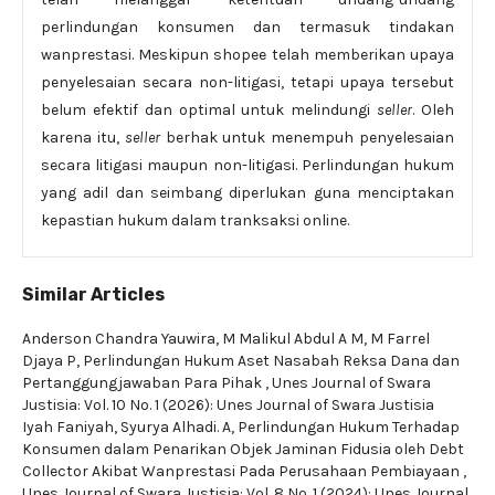
perlindungan konsumen dan termasuk tindakan
wanprestasi. Meskipun shopee telah memberikan upaya
penyelesaian secara non-litigasi, tetapi upaya tersebut
belum efektif dan optimal untuk melindungi
seller
. Oleh
karena itu,
seller
berhak untuk menempuh penyelesaian
secara litigasi maupun non-litigasi. Perlindungan hukum
yang adil dan seimbang diperlukan guna menciptakan
kepastian hukum dalam tranksaksi online.
Similar Articles
Anderson Chandra Yauwira, M Malikul Abdul A M, M Farrel
Djaya P,
Perlindungan Hukum Aset Nasabah Reksa Dana dan
Pertanggungjawaban Para Pihak
,
Unes Journal of Swara
Justisia: Vol. 10 No. 1 (2026): Unes Journal of Swara Justisia
Iyah Faniyah, Syurya Alhadi. A,
Perlindungan Hukum Terhadap
Konsumen dalam Penarikan Objek Jaminan Fidusia oleh Debt
Collector Akibat Wanprestasi Pada Perusahaan Pembiayaan
,
Unes Journal of Swara Justisia: Vol. 8 No. 1 (2024): Unes Journal