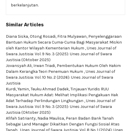
berkelanjutan.
Similar Articles
Diana Siska, Otong Rosadi, Fitra Mulyawan,
Penyelenggaraan
Bantuan Hukum Secara Cuma-Cuma Bagi Masyarakat Miskin
oleh Kantor Wilayah Kementerian Hukum
,
Unes Journal of
Swara Justisia: Vol. 9 No. 3 (2025): Unes Journal of Swara
Justisia (Oktober 2025)
Jovansyah Ali, Irwan Triadi,
Pembentukan Hukum Oleh Hakim
Dalam Kerangka Teori Penemuan Hukum
,
Unes Journal of
Swara Justisia: Vol. 10 No. 2 (2026): Unes Journal of Swara
Justisia
Kurdi, Yamin, Teuku Ahmad Dadek,
Tinjauan Yuridis RUU
Masyarakat Hukum Adat: Melihat Implikasi Pengakuan Hak
Adat Terhadap Perlindungan Lingkungan
,
Unes Journal of
Swara Justisia: Vol. 9 No. 3 (2025): Unes Journal of Swara
Justisia (Oktober 2025)
Afifah Satrianty, Nadia Maulisa,
Peran Badan Bank Tanah
Sebagai Land Manager Dikaitkan Dengan Fungsi Sosial Atas
Tanah
,
Unes Journal of Swara Justisia: Vol. 8 No. 1 (2024): Unes