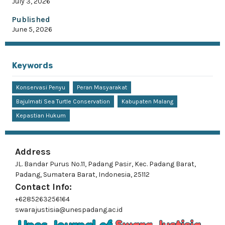
July 3, 2026
Published
June 5, 2026
Keywords
Konservasi Penyu
Peran Masyarakat
Bajulmati Sea Turtle Conservation
Kabupaten Malang
Kepastian Hukum
Address
JL. Bandar Purus No.11, Padang Pasir, Kec. Padang Barat,
Padang, Sumatera Barat, Indonesia, 25112
Contact Info:
+6285263256164
swarajustisia@unespadang.ac.id