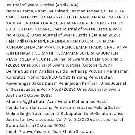
Journal of Swara Justisia (April 2024)
Nanda Utama, Rahmi Murniwati, Tasman Tasman,
SENGKETA
SAKO DAN PENYELESAIANNYA OLEH PERADILAN ADAT NAGARI DI
KABUPATEN TANAH DATAR BERDASARKAN PERDA NO. 7 TAHUN
2018 TENTANG NAGARI
,
Unes Journal of Swara Justisia: Vol. 6
No. 4 (2023): Unes Journal of Swara Justisia (Januari 2023)
Fajar Adil Oka Masri,
PERLINDUNGAN HUKUM TERHADAP
KONSUMEN DALAM PRAKTIK PENGOBATAN TRADISIONAL TANPA
IZIN DI NAGARI SURANTIH KECAMATAN SUTERA KABUPATEN
PESISIR SELATAN
,
Unes Journal of Swara Justisia: Vol. 4 No. 3
(2020): Unes Journal of Swara Justisia (October 2020)
Delfina Gusman,
Analisis Yuridis Terhadap Putusan Mahkamah
Konstitusi Nomor 20/PUU-/2023 Tentang Pencabutan
Kewenangan Jaksa Dalam Peninjauan Kembali
,
Unes Journal
of Swara Justisia: Vol. 7 No. 3 (2023): Unes Journal of Swara
Justisia (Oktober 2023)
Kharina Aggita Putri, Azmi Fendri, Muhammad Hasbi,
Pendaftaran Izin Usaha Perseroan Terbatas Melalui Sistem
Online Single Submission di Kabupaten Solok-Selatan
,
Unes
Journal of Swara Justisia: Vol. 7 No. 3 (2023): Unes Journal of
Swara Justisia (Oktober 2023)
Indah Pratiwi, Yuliandri, Dian Bhakti Setiawan,