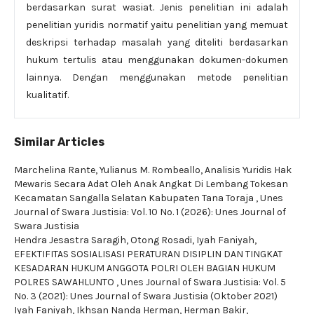
berdasarkan surat wasiat. Jenis penelitian ini adalah
penelitian yuridis normatif yaitu penelitian yang memuat
deskripsi terhadap masalah yang diteliti berdasarkan
hukum tertulis atau menggunakan dokumen-dokumen
lainnya. Dengan menggunakan metode penelitian
kualitatif.
Similar Articles
Marchelina Rante, Yulianus M. Rombeallo,
Analisis Yuridis Hak
Mewaris Secara Adat Oleh Anak Angkat Di Lembang Tokesan
Kecamatan Sangalla Selatan Kabupaten Tana Toraja
,
Unes
Journal of Swara Justisia: Vol. 10 No. 1 (2026): Unes Journal of
Swara Justisia
Hendra Jesastra Saragih, Otong Rosadi, Iyah Faniyah,
EFEKTIFITAS SOSIALISASI PERATURAN DISIPLIN DAN TINGKAT
KESADARAN HUKUM ANGGOTA POLRI OLEH BAGIAN HUKUM
POLRES SAWAHLUNTO
,
Unes Journal of Swara Justisia: Vol. 5
No. 3 (2021): Unes Journal of Swara Justisia (Oktober 2021)
Iyah Faniyah, Ikhsan Nanda Herman, Herman Bakir,