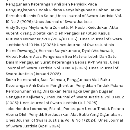
Penggunaan Keterangan Ahli oleh Penyidik Pada
Pengungkapan Tindak Pidana Penyalahgunaan Bahan Bakar
Bersubsidi Jenis Bio Solar
,
Unes Journal of Swara Justisia: Vol.
10 No. 2 (2026): Unes Journal of Swara Justisia
Andy Sonya Meylani, Aria Zurnetti, M. Hasbi,
Kedudukan Akta
Autentik Yang Dibatalkan Oleh Pengadilan (Studi Kasus
Putusan Nomor 116/PDT/2016/PT.BDG)
,
Unes Journal of Swara
Justisia: Vol. 10 No. 1 (2026): Unes Journal of Swara Justisia
Helmi Dewangga, Herman Suryokumoro, Dyah Widhiawati,
Akibat Hukum Atas Pengenaan Bea Materai Lebih Dari Satu
Dalam Pengajuan Surat Keterangan Bebas PPh Waris
,
Unes
Journal of Swara Justisia: Vol. 8 No. 4 (2025): Unes Journal of
Swara Justisia (Januari 2025)
Siska Helmiranita, Susi Delmiati,
Penggunaan Alat Bukti
Keterangan Ahli Dalam Penghentian Penyidikan Tindak Pidana
Pembunuhan Yang Dilakukan Tersangka Dengan Dugaan
Gangguan Kejiwaan
,
Unes Journal of Swara Justisia: Vol. 9 No. 2
(2025): Unes Journal of Swara Justisia (Juli 2025)
Joko Hendro Lesmono, Fitriati,
Penerapan Unsur Tindak Pidana
Aborsi Oleh Penyidik Berdasarkan Alat Bukti Yang Digunakan
,
Unes Journal of Swara Justisia: Vol. 8 No. 1 (2024): Unes Journal
of Swara Justisia (April 2024)