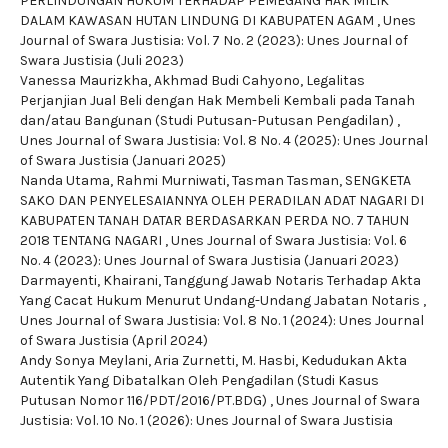
PERLINDUNGAN HUKUM TERHADAP PEMEGANG HAK MILIK
DALAM KAWASAN HUTAN LINDUNG DI KABUPATEN AGAM
,
Unes
Journal of Swara Justisia: Vol. 7 No. 2 (2023): Unes Journal of
Swara Justisia (Juli 2023)
Vanessa Maurizkha, Akhmad Budi Cahyono,
Legalitas
Perjanjian Jual Beli dengan Hak Membeli Kembali pada Tanah
dan/atau Bangunan (Studi Putusan-Putusan Pengadilan)
,
Unes Journal of Swara Justisia: Vol. 8 No. 4 (2025): Unes Journal
of Swara Justisia (Januari 2025)
Nanda Utama, Rahmi Murniwati, Tasman Tasman,
SENGKETA
SAKO DAN PENYELESAIANNYA OLEH PERADILAN ADAT NAGARI DI
KABUPATEN TANAH DATAR BERDASARKAN PERDA NO. 7 TAHUN
2018 TENTANG NAGARI
,
Unes Journal of Swara Justisia: Vol. 6
No. 4 (2023): Unes Journal of Swara Justisia (Januari 2023)
Darmayenti, Khairani,
Tanggung Jawab Notaris Terhadap Akta
Yang Cacat Hukum Menurut Undang-Undang Jabatan Notaris
,
Unes Journal of Swara Justisia: Vol. 8 No. 1 (2024): Unes Journal
of Swara Justisia (April 2024)
Andy Sonya Meylani, Aria Zurnetti, M. Hasbi,
Kedudukan Akta
Autentik Yang Dibatalkan Oleh Pengadilan (Studi Kasus
Putusan Nomor 116/PDT/2016/PT.BDG)
,
Unes Journal of Swara
Justisia: Vol. 10 No. 1 (2026): Unes Journal of Swara Justisia