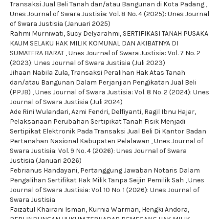
Transaksi Jual Beli Tanah dan/atau Bangunan di Kota Padang
,
Unes Journal of Swara Justisia: Vol. 8 No. 4 (2025): Unes Journal
of Swara Justisia (Januari 2025)
Rahmi Murniwati, Sucy Delyarahmi,
SERTIFIKASI TANAH PUSAKA
KAUM SELAKU HAK MILIK KOMUNAL DAN AKIBATNYA DI
SUMATERA BARAT
,
Unes Journal of Swara Justisia: Vol. 7 No. 2
(2023): Unes Journal of Swara Justisia (Juli 2023)
Jihaan Nabila Zula,
Transaksi Peralihan Hak Atas Tanah
dan/atau Bangunan Dalam Perjanjian Pengikatan Jual Beli
(PPJB)
,
Unes Journal of Swara Justisia: Vol. 8 No. 2 (2024): Unes
Journal of Swara Justisia (Juli 2024)
Ade Rini Wulandari, Azmi Fendri, Delfiyanti, Ragil Ibnu Hajar,
Pelaksanaan Perubahan Sertipikat Tanah Fisik Menjadi
Sertipikat Elektronik Pada Transaksi Jual Beli Di Kantor Badan
Pertanahan Nasional Kabupaten Pelalawan
,
Unes Journal of
Swara Justisia: Vol. 9 No. 4 (2026): Unes Journal of Swara
Justisia (Januari 2026)
Febrianus Handayani,
Pertanggung Jawaban Notaris Dalam
Pengalihan Sertifikat Hak Milik Tanpa Seijin Pemilik Sah
,
Unes
Journal of Swara Justisia: Vol. 10 No. 1 (2026): Unes Journal of
Swara Justisia
Faizatul Khairani Isman, Kurnia Warman, Hengki Andora,