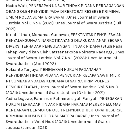
Nedra Wati,
PENERAPAN UNSUR TINDAK PIDANA PERDAGANGAN
ORANG OLEH PENYIDIK PADA DIREKTORAT RESERSE KRIMINAL
UMUM POLDA SUMATERA BARAT
,
Unes Journal of Swara
Justisia: Vol. 5 No. 2 (2021): Unes Journal of Swara Justisia (Juli
2021)
fitriati fitriati, Mohamat Gunawan,
EFEKTIVITAS PENYELESAIAN
PENYALAHGUNAAN NARKOTIKA YANG DILAKUKAN ANAK SECARA
DIVERSI TERHADAP PENGULANGAN TINDAK PIDANA (Studi Pada
Tahap Penyidikan Oleh Satresnarkoba Polresta Padang)
,
Unes
Journal of Swara Justisia: Vol. 7 No. 1 (2023): Unes Journal of
Swara Justisia (April 2023)
Hokianto Tanjaya,
PENEGAKAN HUKUM PADA TAHAP
PENYIDIKAN TINDAK PIDANA PENCURIAN KELAPA SAWIT MILIK
PT SUMBAR ANDALAS KENCANA DI SATRESKRIM POLRES
PESISIR SELATAN
,
Unes Journal of Swara Justisia: Vol. 5 No. 3
(2021): Unes Journal of Swara Justisia (Oktober 2021)
Yudha Legowo, Fahmiron Fahmiron, Iyah Faniyah,
PENEGAKAN
HUKUM TERHADAP TINDAK PIDANA HAK ATAS MEREK PELUMAS
KENDARAAN BERMOTOR OLEH PENYIDIK DIREKTORAT RESERSE
KRIMINAL KHUSUS POLDA SUMATERA BARAT
,
Unes Journal of
Swara Justisia: Vol. 4 No. 4 (2021): Unes Journal of Swara
Justisia (Januari 2021)