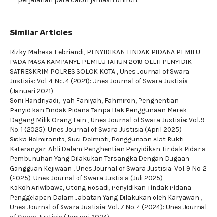
perjalanan para calon jamaah umroh.
Similar Articles
Rizky Mahesa Febriandi,
PENYIDIKAN TINDAK PIDANA PEMILU
PADA MASA KAMPANYE PEMILU TAHUN 2019 OLEH PENYIDIK
SATRESKRIM POLRES SOLOK KOTA
,
Unes Journal of Swara
Justisia: Vol. 4 No. 4 (2021): Unes Journal of Swara Justisia
(Januari 2021)
Soni Handriyadi, Iyah Faniyah, Fahmiron,
Penghentian
Penyidikan Tindak Pidana Tanpa Hak Penggunaan Merek
Dagang Milik Orang Lain
,
Unes Journal of Swara Justisia: Vol. 9
No. 1 (2025): Unes Journal of Swara Justisia (April 2025)
Siska Helmiranita, Susi Delmiati,
Penggunaan Alat Bukti
Keterangan Ahli Dalam Penghentian Penyidikan Tindak Pidana
Pembunuhan Yang Dilakukan Tersangka Dengan Dugaan
Gangguan Kejiwaan
,
Unes Journal of Swara Justisia: Vol. 9 No. 2
(2025): Unes Journal of Swara Justisia (Juli 2025)
Kokoh Ariwibawa, Otong Rosadi,
Penyidikan Tindak Pidana
Penggelapan Dalam Jabatan Yang Dilakukan oleh Karyawan
,
Unes Journal of Swara Justisia: Vol. 7 No. 4 (2024): Unes Journal
of Swara Justisia (Januari 2024)